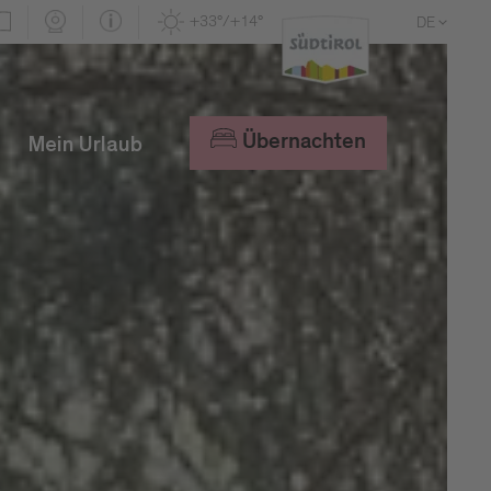
+33°/+14°
DE
EN
IT
Übernachten
Mein Urlaub