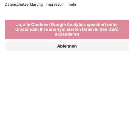
Gutes von hier
OBST UND GEMÜSE VOM BAUERN UND
SPEZIALITÄTEN AUS BRIXEN
Natur, Nachhaltigkeit und regionale Kreisläufe. In
Brixen und Umgebung werden Werte gelebt.
Spezialitäten aus Südtirol können direkt am Hof