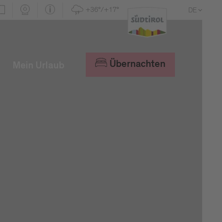
+36°/+17°
DE
EN
IT
Übernachten
Mein Urlaub