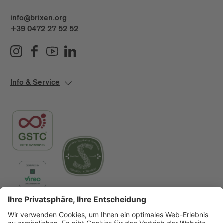
info@brixen.org
+39 0472 27 52 52
Info & Service