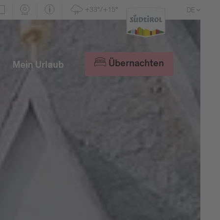
+33°/+15°
DE
EN
IT
Übernachten
Mein Urlaub