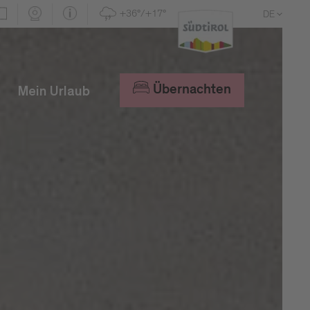
+36°/+17°
DE
EN
IT
Übernachten
Mein Urlaub