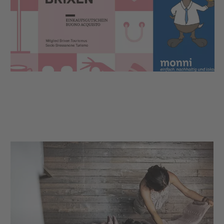
Teilbeträgen wiederholt eingelöst werden, bis das
Restguthaben aufgebraucht ist. Auch bei Brixen
Tourismus kannst du deinen Gutschein einlösen
und z.B. eine geführte Wanderung verschenken.
Der Brixen Einkaufsgutschein ist die ideale
Geschenkidee, für alle jene die ein entspanntes
Einkaufen in den Gassen von Brixen schätzen oder
einen gemütlichen Genussmoment in den hiesigen
Restaurants erleben möchten.
UND du leistet einen wichtigen Beitrag zur
Unterstützung der lokalen Wirtschaft, damit Brixen
auch weiterhin ein schöner Ort zum Bummeln,
Shoppen und Genießen bleibt.