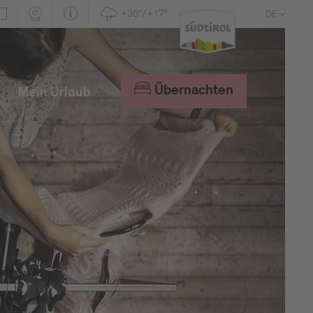
+36°/+17°
DE
EN
IT
Übernachten
Mein Urlaub