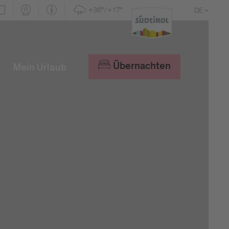
+36°/+17°
DE
EN
IT
Übernachten
Mein Urlaub