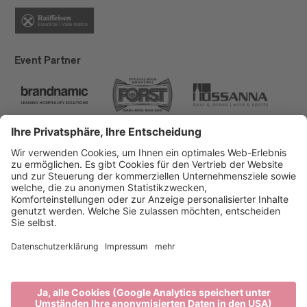
Event Partner
Brixen Tourismus
Privacy
Impressum
Förderungen
Sitemap
Barrierefreiheitserklärung
Cookie-Einstellungen
produced by