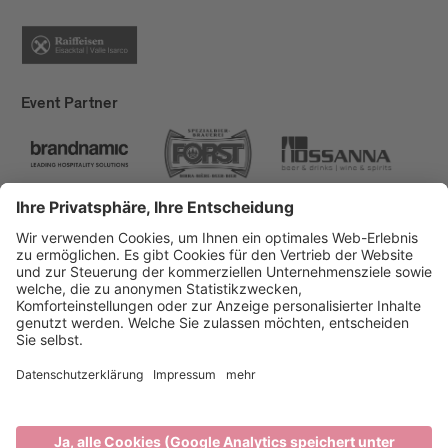
Event Partner
Brixen Tourismus
Privacy
Impressum
Förderungen
Sitemap
Barrierefreiheitserklärung
Cookie-Einstellungen
produced by