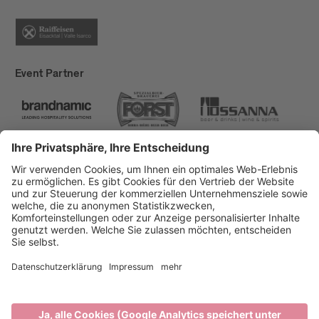
Event Partner
Brixen Tourismus
Privacy
Impressum
Förderungen
Sitemap
Barrierefreiheitserklärung
Cookie-Einstellungen
produced by