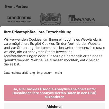
Event Partner
Brixen Tourismus
Privacy
Impressum
Förderungen
Sitemap
Barrierefreiheitserklärung
Cookie-Einstellungen
produced by