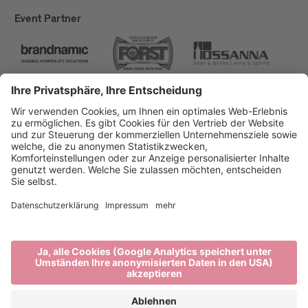
Event Partner
Brixen Tourismus
Privacy
Impressum
Förderungen
Sitemap
Barrierefreiheitserklärung
Cookie-Einstellungen
produced by