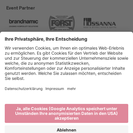
Event Partner
Brixen Tourismus
Privacy
Impressum
Förderungen
Sitemap
Barrierefreiheitserklärung
Cookie-Einstellungen
produced by