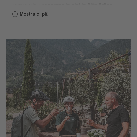
serve per la tua
.
vacanza in bici in Alto Adige
Oltre a
ti aspettano il
tour e trail spettacolari
Mostra di più
tipico
, gente accogliente
stile di vita altoatesino
e un clima piacevole da aprile a novembre. Dal
2018, il
è uno dei
Brixen Bikepark sulla Plose
punti forti della regione. Anche gli appassionati di e-
mountainbike trovano a Bressanone e dintorni il
terreno ideale per lunghe escursioni.
A Bressanone l’atmosfera è rilassata, conviviale e
aperta. Giardini soleggiati, rive tranquille del fiume,
un buon bicchiere di
vino bianco locale, un
fanno parte
gelato o i tradizionali canederli
dell’esperienza. Perché una cosa non deve mancare
mai quando si pedala a Bressanone: il piacere. Il
modo più rilassato per scoprire Bressanone in bici?
con le guide del posto e un
Tour guidati
soggiorno in un BikeHotel Alto Adige a Bressanone.