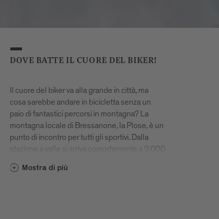
DOVE BATTE IL CUORE DEL BIKER!
Il cuore del biker va alla grande in città, ma
cosa sarebbe andare in bicicletta senza un
paio di fantastici percorsi in montagna? La
montagna locale di Bressanone, la Plose, è un
punto di incontro per tutti gli sportivi. Dalla
stazione a valle si arriva comodamente a 2.000
metri prendendo la cabinovia. In cima, la vista
Mostra di più
delle Dolomiti è imbattibile! Comodi sentieri
alpini conducono ai rifugi che ti vizieranno con
prelibatezze locali. Nel 2018, il Brixen
Bikepark ha aperto i suoi tracciati creati dagli