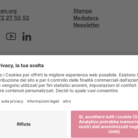
xen.org
Stampa
2 27 52 52
Mediateca
Newsletter