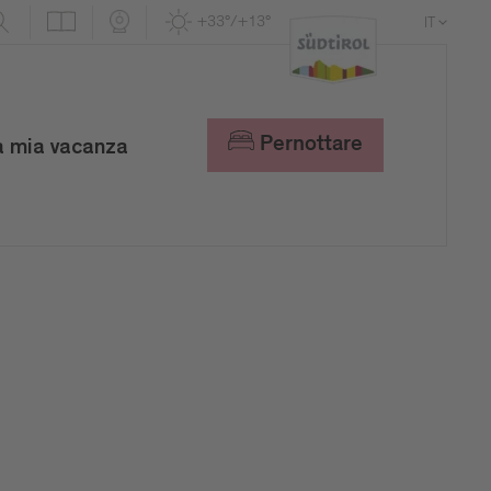
+33°/+13°
IT
DE
EN
Pernottare
a mia vacanza