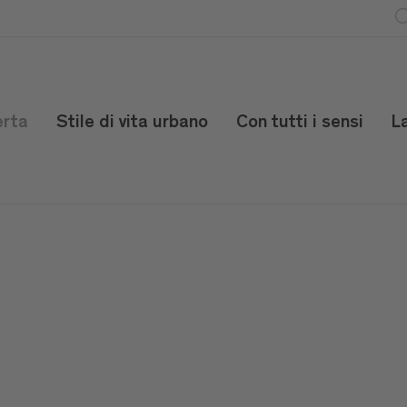
erta
Stile di vita urbano
Con tutti i sensi
L