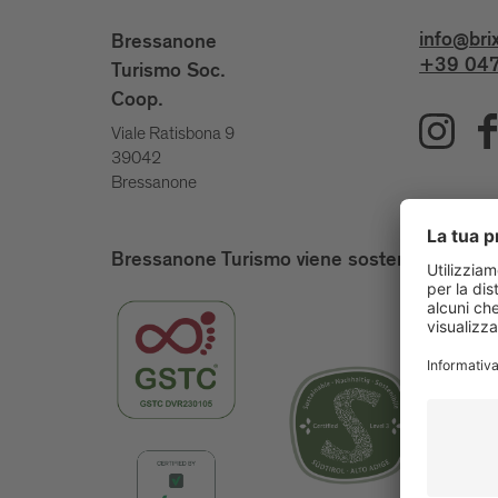
info@bri
Bressanone
+39 047
Turismo Soc.
Coop.
Viale Ratisbona 9
39042
Bressanone
Bressanone Turismo viene sostenuto da: