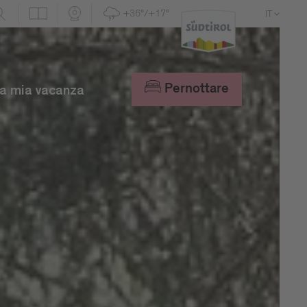
+36°/+17°
IT
DE
EN
Pernottare
a mia vacanza