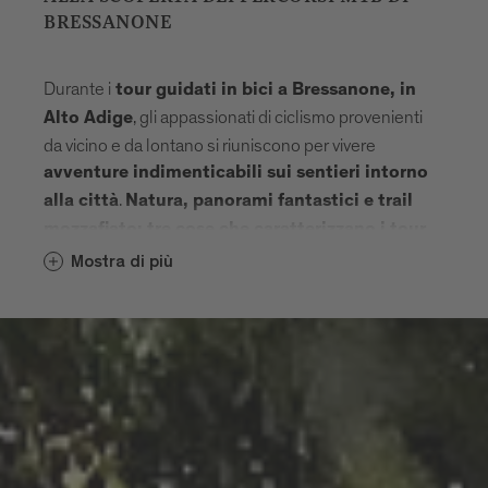
BRESSANONE
Durante i
tour guidati in bici a Bressanone, in
, gli appassionati di ciclismo provenienti
Alto Adige
da vicino e da lontano si riuniscono per vivere
avventure indimenticabili sui sentieri intorno
.
alla città
Natura, panorami fantastici e trail
mozzafiato: tre cose che caratterizzano i tour
a Bressanone.
in mountainbike
Mostra di più