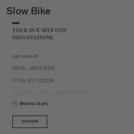
Slow Bike
TOUR IN E-MTB CON
DEGUSTAZIONE
ogni venerdì
05.05.- 28.07.2026
01.09.-27.10.2026
Questo tour con la e-mountain bike è un
vero piacere. Sentieri panoramici, natura
Mostra di più
spettacolare e cibo delizioso.
prenota