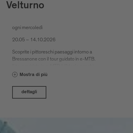
Velturno
ogni mercoledì
20.05 – 14.10.2026
Scoprite i pittoreschi paesaggi intorno a
Bressanone con il tour guidato in e-MTB.
Il tour guidato in e-MTB è l’ideale per chi
ama macinare dislivello e desidera
Mostra di più
ricompensarsi con una discesa varia e
divertente.
dettagli