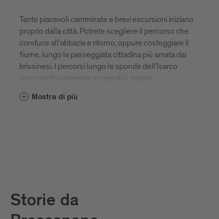
Tante piacevoli camminate e brevi escursioni iniziano
proprio dalla città. Potrete scegliere il percorso che
conduce all’abbazia e ritorno, oppure costeggiare il
fiume, lungo la passeggiata cittadina più amata dai
brissinesi. I percorsi lungo le sponde dell’Isarco
sono particolarmente suggestivi, magari
accompagnati da un picnic in riva al fiume. Un
Mostra di più
consiglio? Prendete una piccola pausa, sedetevi su
una panchina e osservate, senza pensare a nulla, la
bellezza cristallina e la forza dell’acqua che scorre.
Storie da