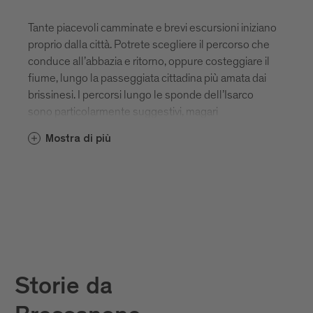
Tante piacevoli camminate e brevi escursioni iniziano
proprio dalla città. Potrete scegliere il percorso che
conduce all’abbazia e ritorno, oppure costeggiare il
fiume, lungo la passeggiata cittadina più amata dai
brissinesi. I percorsi lungo le sponde dell’Isarco
sono particolarmente suggestivi, magari
accompagnati da un picnic in riva al fiume. Un
Mostra di più
consiglio? Prendete una piccola pausa, sedetevi su
una panchina e osservate, senza pensare a nulla, la
bellezza cristallina e la forza dell’acqua che scorre.
Storie da