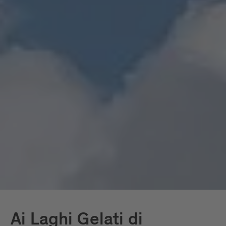
sentieri più belli intorno a Bressanone, tra cui anche
escursioni organizzate nelle Dolomiti che ti
regaleranno momenti indimenticabili.
Una vacanza escursionistica guidata in Alto Adige ha
un fascino tutto particolare: esperienze speciali
riservate esclusivamente a te e, soprattutto,
disponibili tutto l'anno. In tutti i tour sarai
accompagnato da guide escursionistiche esperte di
Bressanone e dintorni, che hanno trasformato la
loro passione per la natura in una professione e
conoscono davvero ogni angolo del territorio.
Ai Laghi Gelati di