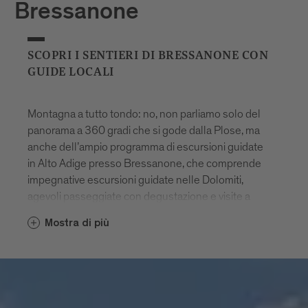
Bressanone
SCOPRI I SENTIERI DI BRESSANONE CON
GUIDE LOCALI
Montagna a tutto tondo: no, non parliamo solo del
panorama a 360 gradi che si gode dalla Plose, ma
anche dell’ampio programma di escursioni guidate
in Alto Adige presso Bressanone, che comprende
impegnative escursioni guidate nelle Dolomiti,
agevoli passeggiate con degustazione e visite a
luoghi carichi di mistero ed energia. Vale davvero la
Mostra di più
pena di approfittarne, anche perché alcune
esperienze ti saranno offerte in esclusiva, tutto
l’anno! Ti accompagneranno guide locali esperte
che hanno fatto della loro passione per
l’escursionismo una professione e conoscono i