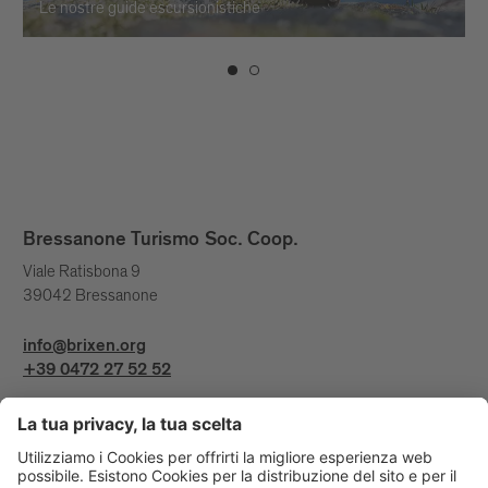
Le nostre guide escursionistiche
Bressanone Turismo Soc. Coop.
Viale Ratisbona 9
39042 Bressanone
info@brixen.org
+39 0472 27 52 52
Info & Service