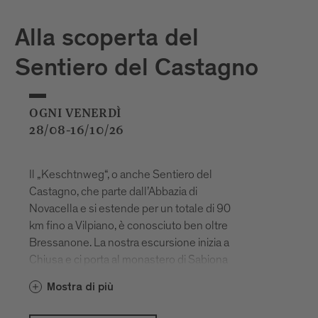
Alla scoperta del
Sentiero del Castagno
OGNI VENERDÌ
28/08-16/10/26
Il „Keschtnweg“, o anche Sentiero del
Castagno, che parte dall’Abbazia di
Novacella e si estende per un totale di 90
km fino a Vilpiano, è conosciuto ben oltre
Bressanone. La nostra escursione inizia a
Chiusa e ci porta al monastero di Sabiona
e poi ancora lungo il Sentiero del
Mostra di più
Castagno fino a Velturno.