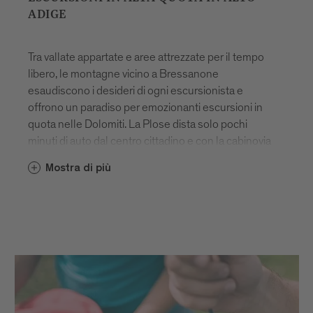
ADIGE
Tra vallate appartate e aree attrezzate per il tempo
libero, le montagne vicino a Bressanone
esaudiscono i desideri di ogni escursionista e
offrono un paradiso per emozionanti escursioni in
quota nelle Dolomiti. La Plose dista solo pochi
minuti di auto dal centro cittadino e con la cabinovia
raggiungere i 2000 metri di altezza è ancora più
Mostra di più
facile. Una volta arrivati, potrete scegliere tra
semplici escursioni in montagna nell’Alto Adige e
impegnativi tour in vetta, nella cornice
impareggiabile delle Dolomiti patrimonio mondiale
UNESCO. Sull’altro versante montano della città
troverete invece luoghi meravigliosi e vette solitarie,
ideali per escursioni ad alta quota nell'Alto Adige e
per immergersi nella pace e nella tranquillità della
natura.