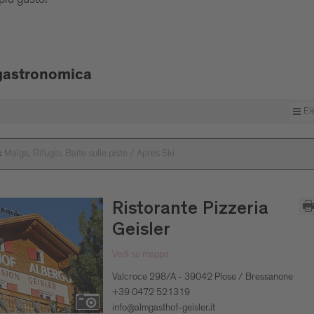
gastronomica
El
Malga, Rifugio, Baite sulle piste / Apres Ski
:
Ristorante Pizzeria
Geisler
Vedi su mappa
Valcroce 298/A - 39042 Plose / Bressanone
+39 0472 521319
info@almgasthof-geisler.it