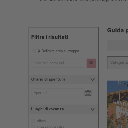
Guida 
Filtra i risultati
Delimita area su mappa
Categoria
OK
Orario di apertura
Luoghi di vacanza
Albes
Bressanone città