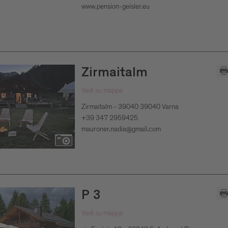
www.pension-geisler.eu
Zirmaitalm
Vedi su mappa
Zirmaitalm - 39040 39040 Varna
+39 347 2959425
mauroner.nadia@gmail.com
P 3
Vedi su mappa