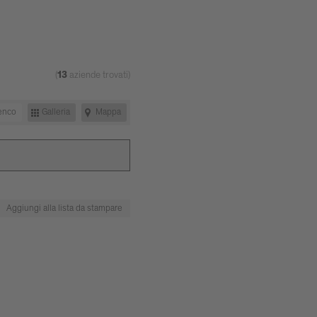
(
aziende trovati)
13
enco
Galleria
Mappa
Aggiungi alla lista da stampare