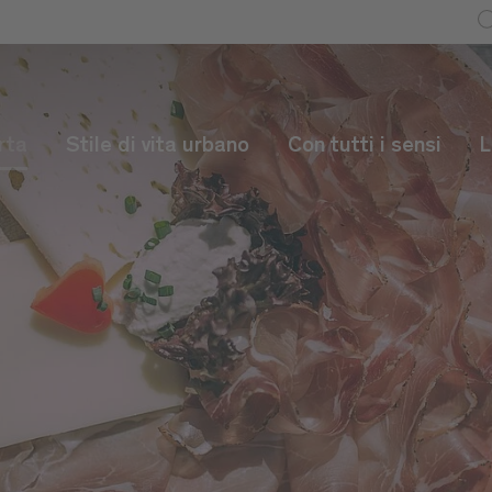
rta
Stile di vita urbano
Con tutti i sensi
L