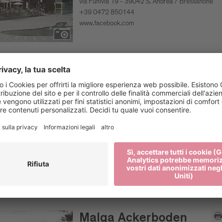
via Funivia 19 - 39042 S. Andrea / Bressanone
+39 0472 850144
www.facebook.com
Rifugio Schatzerhütte
Vedi su mappa
via Erwin Stricker 50 Eores - 39042 Bressanone
+39 0472 521343
pernthalerfranz@gmail.com
www.schatzerhuette.com
Malga Ackerboden