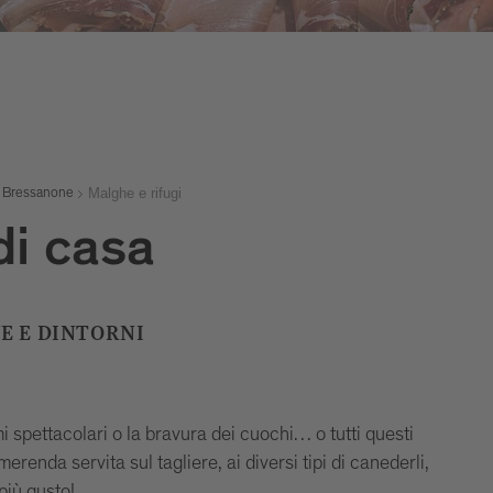
Malghe e rifugi
a Bressanone
di casa
E E DINTORNI
i spettacolari o la bravura dei cuochi… o tutti questi
renda servita sul tagliere, ai diversi tipi di canederli,
 più gusto!