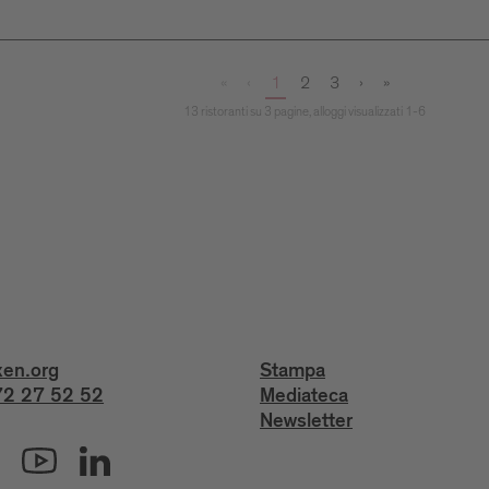
«
‹
1
2
3
›
»
13 ristoranti su 3 pagine, alloggi visualizzati 1-6
xen.org
Stampa
2 27 52 52
Mediateca
Newsletter