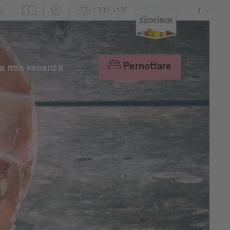
+33°/+13°
IT
DE
EN
Pernottare
a mia vacanza