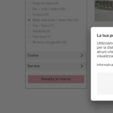
Posto di ristoro (4)
Bar / cafè / bistro (48)
Enoteca (6)
Baite sulle piste / Apres Ski (10)
Pub / Disco (1)
Gelateria (9)
Fast food (1)
Birreria con giardino (5)
Cucina
Service
Resetta la ricerca