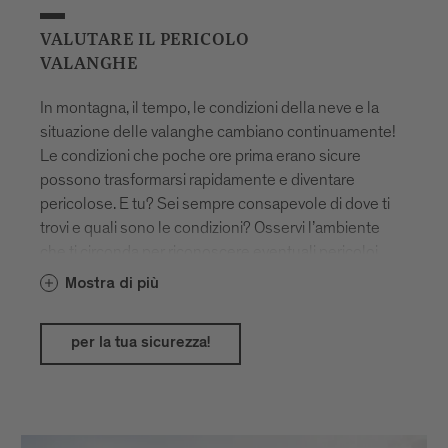
ed incontaminate. I passi silenziosi sulle racchette
da neve permettono di godere della natura nella sua
VALUTARE IL PERICOLO
intatta magnificenza. Dalle pendici attorno a
VALANGHE
Bressanone si aprono viste mozzafiato sul
panorama invernale delle Dolomiti. Questa regione
In montagna, il tempo, le condizioni della neve e la
è un paradiso non solo in estate, ma anche in
situazione delle valanghe cambiano continuamente!
inverno, per gli amanti dell'escursionismo desiderosi
Le condizioni che poche ore prima erano sicure
di immergersi nel silenzio e nella bellezza della
possono trasformarsi rapidamente e diventare
paesaggistica montana innevata.
pericolose. E tu? Sei sempre consapevole di dove ti
trovi e quali sono le condizioni? Osservi l’ambiente
che ti circonda per riconoscere eventuali pericoloi
come per esempio pendii ripidi, conche e
Mostra di più
avvallamenti o potenziali valanghe da sopra? Il
bollettino valanghe quotidiano fornisce un
per la tua sicurezza!
importante aiuto per le tue escursioni invernali in
Alto Adige!