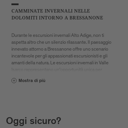
CAMMINATE INVERNALI NELLE
DOLOMITI INTORNO A BRESSANONE
Durante le escursioni invernali Alto Adige, non ti
aspetta altro che un silenzio rilassante. Il paesaggio
innevato attorno a Bressanone offre uno scenario
incantevole per gli appassionati escursionisti e gli
amanti della natura. Le escursioni invernali in Valle
Isarco rappresentano un'opportunità unica per
vivere la quieta bellezza delle montagne coperte di
Mostra di più
neve. I sentieri preparati conducono attraverso
boschi pittoreschi e su prati invernali
profondamente innevati, mentre le cime imbiancate
si ergono maestose all'orizzonte.
Particolarmente apprezzato è la ciaspolata a
Oggi sicuro?
Bressanone, che consente l'accesso a zone remote