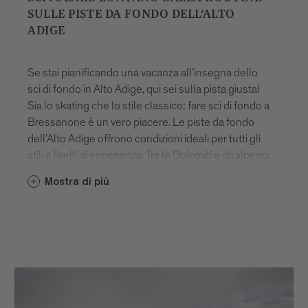
SULLE PISTE DA FONDO DELL‘ALTO
ADIGE
Se stai pianificando una vacanza all’insegna dello
sci di fondo in Alto Adige, qui sei sulla pista giusta!
Sia lo skating che lo stile classico: fare sci di fondo a
Bressanone è un vero piacere. Le piste da fondo
dell’Alto Adige offrono condizioni ideali per tutti gli
stili e livelli di esperienza. Tra le Dolomiti e gli alpeggi
in quota, si estende un'area variegata per lo sci
Mostra di più
nordico in Alto Adige.
Al Passo delle Erbe nel mezzo delle Dolomiti, a
Luson, a Valles e sull’Alpe di Rodengo e Luson,
scoprirete percorsi lontani dalle affollate aree
turistiche, rendendo lo sci di fondo nel Trentino-Alto
Adige un'esperienza unica. Inoltre, in un'ora si
possono raggiungere diversi comprensori del più