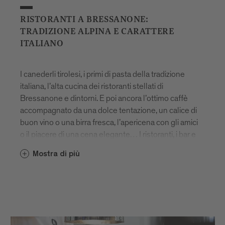
RISTORANTI A BRESSANONE:
TRADIZIONE ALPINA E CARATTERE
ITALIANO
I canederli tirolesi, i primi di pasta della tradizione
italiana, l’alta cucina dei ristoranti stellati di
Bressanone e dintorni. E poi ancora l’ottimo caffè
accompagnato da una dolce tentazione, un calice di
buon vino o una birra fresca, l’apericena con gli amici
o il piacere di una cena elegante… I ristoranti, i bar e
le trattorie di Bressanone amano sorprendere in
Mostra di più
ogni stagione altoatesini e ospiti con un mix unico di
specialità gastronomiche dell’Alto Adige e creazioni
originali.