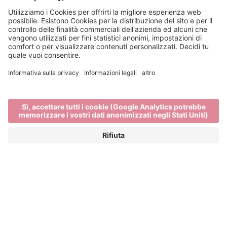
Mangiare a Bressanone: i
ristoranti di Bressanone
offrono autentica cucina