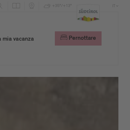
+35°/+13°
IT
DE
EN
Pernottare
a mia vacanza