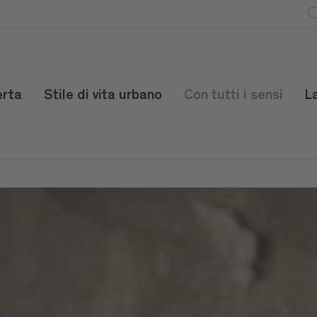
erta
Stile di vita urbano
Con tutti i sensi
L