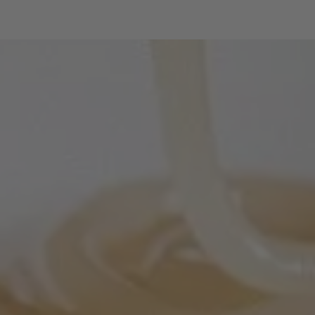
enorme panificio nel quale gustare
prodotti altoatesini dolci e salati di ogni
tipo.
Questo evento è supportato da
Brimi
e
Forst
.