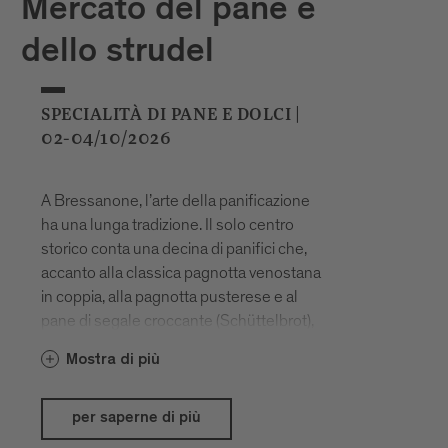
Mercato del pane e
dello strudel
SPECIALITÀ DI PANE E DOLCI |
02-04/10/2026
A Bressanone, l’arte della panificazione
ha una lunga tradizione. Il solo centro
storico conta una decina di panifici che,
accanto alla classica pagnotta venostana
in coppia, alla pagnotta pusterese e al
pane di segale croccante (Schüttelbrot),
offrono creazioni proprie nuove e
Mostra di più
sorprendenti. Ogni anno, il primo fine
settimana di ottobre, il pane e i prodotti da
forno sono protagonisti assoluti della
per saperne di più
scena; piazza Duomo si trasforma in un