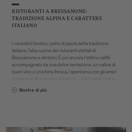
RISTORANTI A BRESSANONE:
TRADIZIONE ALPINA E CARATTERE
ITALIANO
I canederli tirolesi, i primi di pasta della tradizione
italiana, l’alta cucina dei ristoranti stellati di
Bressanone e dintorni. E poi ancora l’ottimo caffè
accompagnato da una dolce tentazione, un calice di
buon vino o una birra fresca, l’apericena con gli amici
o il piacere di una cena elegante… I ristoranti, i bar e
le trattorie di Bressanone amano sorprendere in
Mostra di più
ogni stagione altoatesini e ospiti con un mix unico di
specialità gastronomiche dell’Alto Adige e creazioni
originali.