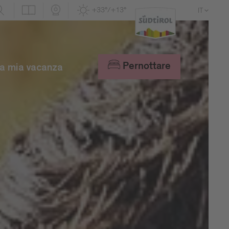
+33°/+13°
IT
DE
EN
Pernottare
a mia vacanza