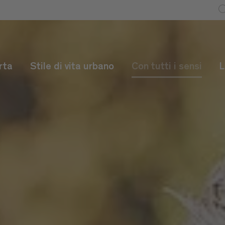
rta
Stile di vita urbano
Con tutti i sensi
L