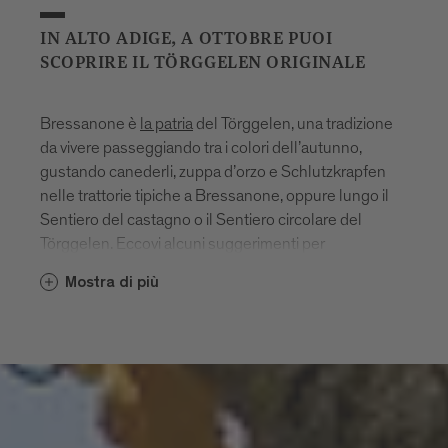
IN ALTO ADIGE, A OTTOBRE PUOI
SCOPRIRE IL TÖRGGELEN ORIGINALE
Bressanone è
la patria
del Törggelen, una tradizione
da vivere passeggiando tra i colori dell’autunno,
gustando canederli, zuppa d’orzo e Schlutzkrapfen
nelle trattorie tipiche a Bressanone, oppure lungo il
Sentiero del castagno o il Sentiero circolare del
Törggelen. Eccovi alcuni suggerimenti per
un’escursione autunnale.
Mostra di più