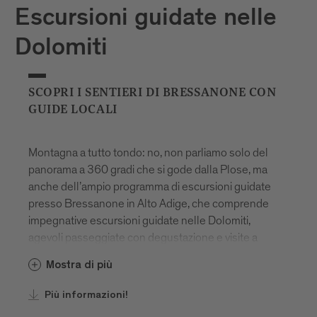
Escursioni guidate nelle
Dolomiti
SCOPRI I SENTIERI DI BRESSANONE CON
GUIDE LOCALI
Montagna a tutto tondo: no, non parliamo solo del
panorama a 360 gradi che si gode dalla Plose, ma
anche dell’ampio programma di escursioni guidate
presso Bressanone in Alto Adige, che comprende
impegnative escursioni guidate nelle Dolomiti,
agevoli passeggiate con degustazione e visite a
luoghi carichi di mistero ed energia. Vale davvero la
Mostra di più
pena di approfittarne, anche perché alcune
esperienze ti saranno offerte in esclusiva, tutto
Più informazioni!
l’anno! Ti accompagneranno guide locali esperte