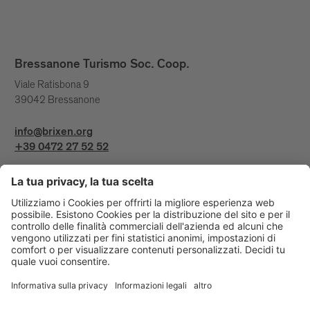
Bressanone Turismo Soc. Coop.
Viale Ratisbona 9
39042 Bressanone
info@brixen.org
+39 0472 27 52 52
Info & Service
Bressanone Turismo viene sostenuto da: