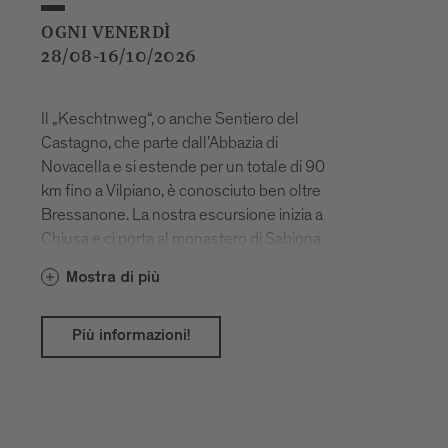
OGNI VENERDÌ
28/08-16/10/2026
Il „Keschtnweg“, o anche Sentiero del
Castagno, che parte dall’Abbazia di
Novacella e si estende per un totale di 90
km fino a Vilpiano, è conosciuto ben oltre
Bressanone. La nostra escursione inizia a
Chiusa e ci porta al monastero di Sabiona
e poi ancora lungo il Sentiero del
Mostra di più
Castagno fino a Velturno.
Più informazioni!