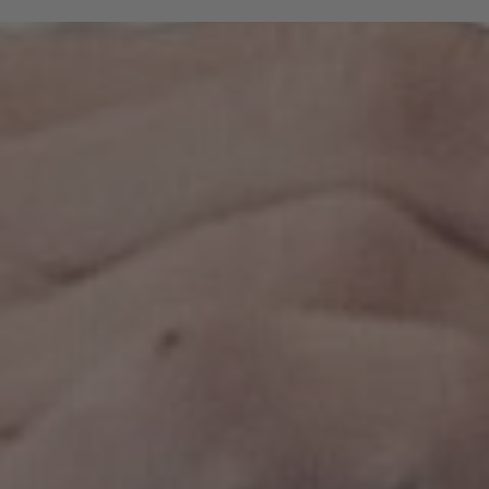
che hanno fatto della loro passione per
l’escursionismo una professione e conoscono i più
belli sentieri intorno a Bressanone.