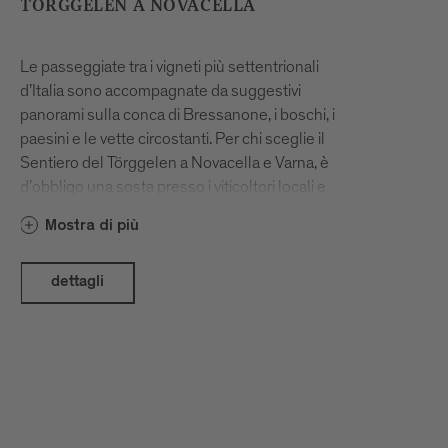
TÖRGGELEN A NOVACELLA
Le passeggiate tra i vigneti più settentrionali
d’Italia sono accompagnate da suggestivi
panorami sulla conca di Bressanone, i boschi, i
paesini e le vette circostanti. Per chi sceglie il
Sentiero del Törggelen a Novacella e Varna, è
d’obbligo una sosta presso i viticoltori locali e
la cantina dell’Abbazia di Novacella. Nelle
Mostra di più
Stube e nelle cantine dei vignaioli il tempo
scorre piacevolmente, tra castagne arrosto,
calici di ottimo vino dell’Alto Adige e
dettagli
chiacchierate sulla viticoltura regionale. Il
nostro consiglio: partite presto per godere
appieno del variopinto paesaggio autunnale e
conoscere più da vicino i produttori e i vini del
territorio.