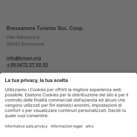
Bressanone Turismo Soc. Coop.
Viale Ratisbona 9
39042 Bressanone
info@brixen.org
+39 0472 27 52 52
Info & Service
Bressanone Turismo viene sostenuto da: