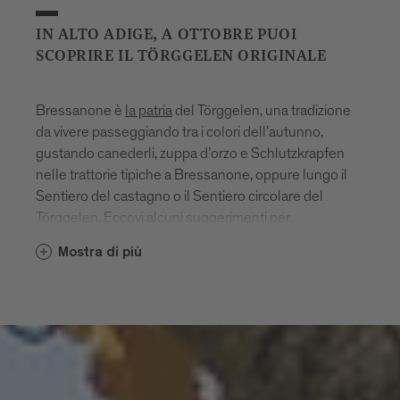
IN ALTO ADIGE, A OTTOBRE PUOI
SCOPRIRE IL TÖRGGELEN ORIGINALE
Bressanone è
la patria
del Törggelen, una tradizione
da vivere passeggiando tra i colori dell’autunno,
gustando canederli, zuppa d’orzo e Schlutzkrapfen
nelle trattorie tipiche a Bressanone, oppure lungo il
Sentiero del castagno o il Sentiero circolare del
Törggelen. Eccovi alcuni suggerimenti per
un’escursione autunnale.
Mostra di più