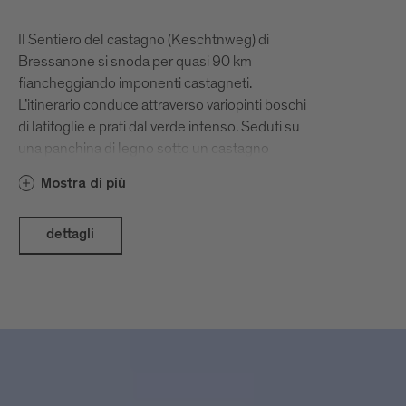
Il Sentiero del castagno (Keschtnweg) di
Bressanone si snoda per quasi 90 km
fiancheggiando imponenti castagneti.
L’itinerario conduce attraverso variopinti boschi
di latifoglie e prati dal verde intenso. Seduti su
una panchina di legno sotto un castagno
secolare, la vista spazia sulla conca di
Mostra di più
Bressanone. Le numerose osterie contadine
(Buschenschank) lungo il sentiero invitano a
scoprire la tradizione del Törggelen, tipica
dettagli
dell’Alto Adige in ottobre e novembre.