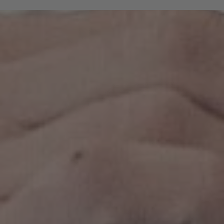
che hanno fatto della loro passione per
l’escursionismo una professione e conoscono i più
belli sentieri intorno a Bressanone.