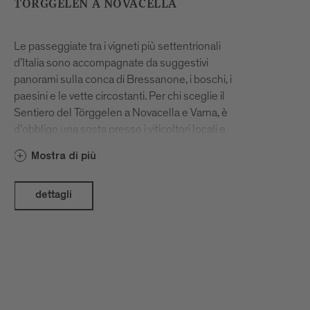
TÖRGGELEN A NOVACELLA
Le passeggiate tra i vigneti più settentrionali
d’Italia sono accompagnate da suggestivi
panorami sulla conca di Bressanone, i boschi, i
paesini e le vette circostanti. Per chi sceglie il
Sentiero del Törggelen a Novacella e Varna, è
d’obbligo una sosta presso i viticoltori locali e
la cantina dell’Abbazia di Novacella. Nelle
Mostra di più
Stube e nelle cantine dei vignaioli il tempo
scorre piacevolmente, tra castagne arrosto,
calici di ottimo vino dell’Alto Adige e
dettagli
chiacchierate sulla viticoltura regionale. Il
nostro consiglio: partite presto per godere
appieno del variopinto paesaggio autunnale e
conoscere più da vicino i produttori e i vini del
territorio.