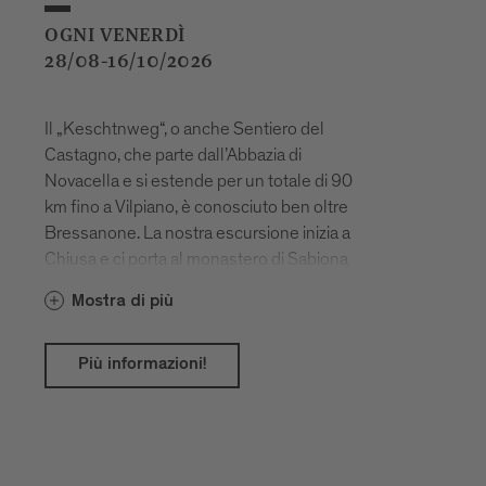
OGNI VENERDÌ
28/08-16/10/2026
Il „Keschtnweg“, o anche Sentiero del
Castagno, che parte dall’Abbazia di
Novacella e si estende per un totale di 90
km fino a Vilpiano, è conosciuto ben oltre
Bressanone. La nostra escursione inizia a
Chiusa e ci porta al monastero di Sabiona
e poi ancora lungo il Sentiero del
Mostra di più
Castagno fino a Velturno.
Più informazioni!