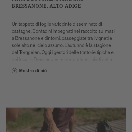
BRESSANONE, ALTO ADIGE
Un tappeto di foglie variopinte disseminato di
castagne. Contadini impegnati nel raccolto sui masi
a Bressanone e dintorni, passeggiate tra i vigneti e
sole alto nel cielo azzurro. L’autunno è la stagione
del Törggelen. Oggi i gestori delle trattorie tipiche e
dei locali a Bressanone reinterpretano i piatti della
tradizione. Per non farti mancare nulla, ma proprio
Mostra di più
nulla, ti consigliamo di visitare diversi
Buschenschank a Bressanone, Alto Adige, nel
corso di un’unica escursione.