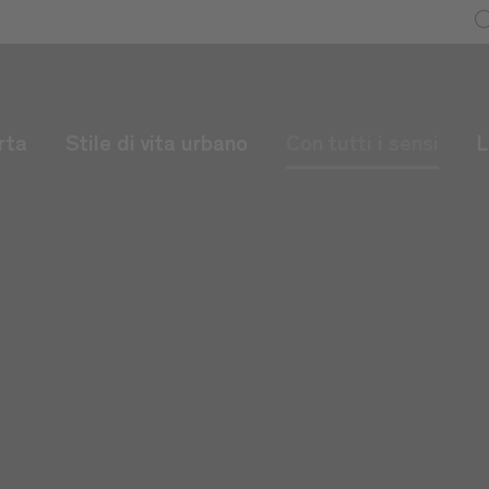
rta
Stile di vita urbano
Con tutti i sensi
L