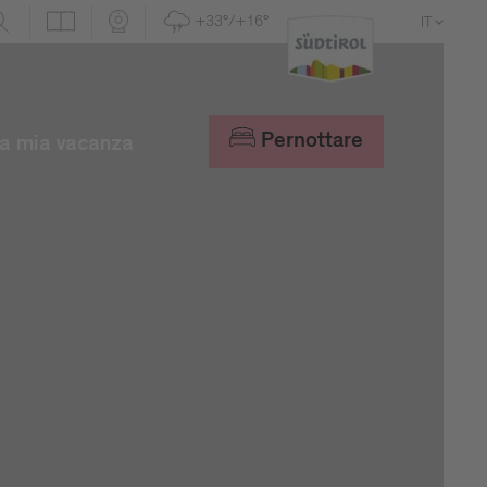
+33°/+16°
IT
DE
EN
Pernottare
a mia vacanza