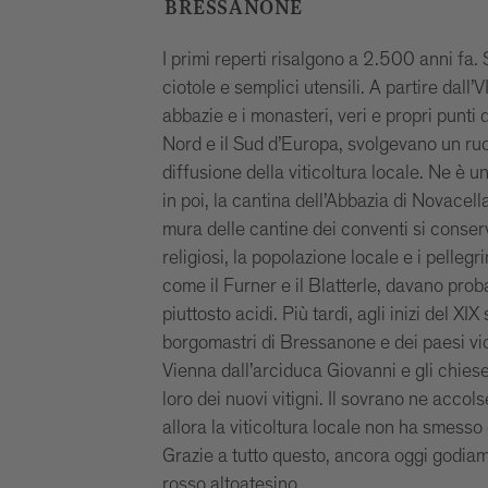
BRESSANONE
I primi reperti risalgono a 2.500 anni fa. S
ciotole e semplici utensili. A partire dall’VI
abbazie e i monasteri, veri e propri punti d
Nord e il Sud d’Europa, svolgevano un ruo
diffusione della viticoltura locale. Ne è
in poi, la cantina dell’Abbazia di Novacel
mura delle cantine dei conventi si conserv
religiosi, la popolazione locale e i pellegrini
come il Furner e il Blatterle, davano prob
piuttosto acidi. Più tardi, agli inizi del XIX 
borgomastri di Bressanone e dei paesi vic
Vienna dall’arciduca Giovanni e gli chies
loro dei nuovi vitigni. Il sovrano ne accols
allora la viticoltura locale non ha smesso 
Grazie a tutto questo, ancora oggi godiam
rosso altoatesino.