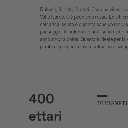
Robusti, freschi, fruttati. Con una vivace a
Valle Isarco. C'è poco vino rosso. Le viti c
calcarica, scisto e quarzite sono un residuo
paesaggio. In autunno le notti sono molto f
sono ancora calde. Questo è ideale per la v
pianta e i grappoli d’uva continuino a svilu
400
DI VIGNETI
ettari