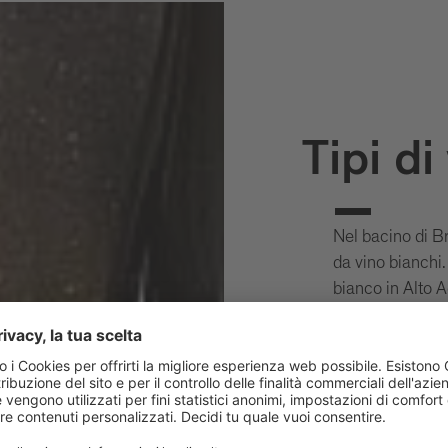
Tipi di
Nel bacino di Br
da vino bianchi.
bianco in Alto Ad
Sylvaner e il Mü
conoscenze rigua
esclusivamente 
madre natura reg
minerali, in Va
d’uva che verran