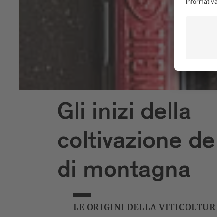
Gli inizi della
coltivazione de
di montagna
LE ORIGINI DELLA VITICOLTUR