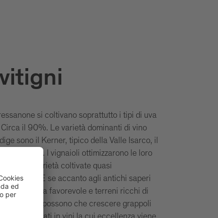
 vitigni
essanone si coltivano soprattutto i tipi di uva
 Circa il 90%. Le varietà dominanti di vino
ige sono il Kerner, tipico della Valle Isarco, il
ller Thurgau. I vignaioli ottimizzarono le loro
rdo alle varietà coltivate quasi
in purezza. E se accanto agli antichi saperi
ala un clima favorevole e terreni ricchi di
lle Isarco non possono che crescere grappoli
no trasformati in vini la cui eccellenza viene