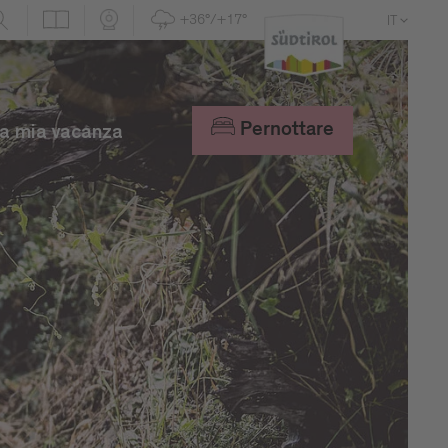
+36°/+17°
IT
DE
EN
Pernottare
a mia vacanza