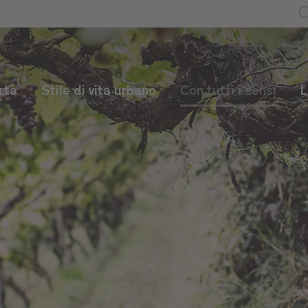
rta
Stile di vita urbano
Con tutti i sensi
L