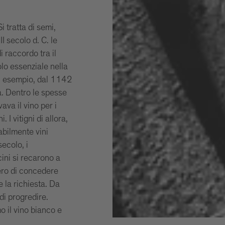
i tratta di semi,
II secolo d. C. le
i raccordo tra il
lo essenziale nella
 un esempio, dal 1142
la. Dentro le spesse
ava il vino per i
. I vitigni di allora,
abilmente vini
secolo, i
ini si recarono a
ero di concedere
e la richiesta. Da
di progredire.
o il vino bianco e