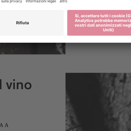
premiata ogni a
l vino
A A