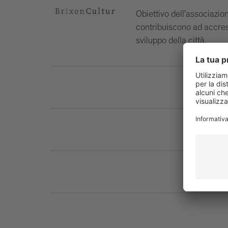
Obiettivo dell'associazio
contribuiscono ad accresc
sviluppo della città.