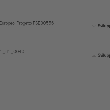
 Europeo: Progetto FSE30556
Svilup
ESF1_d1_0040
Svilup