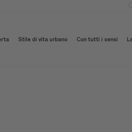
erta
Stile di vita urbano
Con tutti i sensi
L