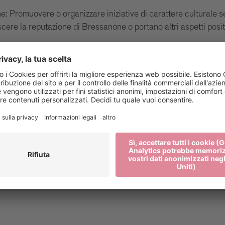
ne: Promuovere o organizzare iniziative di carattere culturale s
ere la reputazione di Bressanone o portano altri aspetti positi