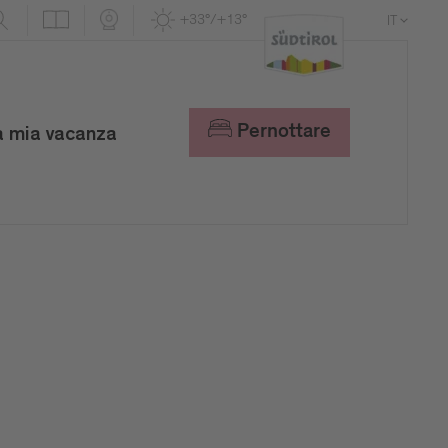
+33°/+13°
IT
DE
EN
Pernottare
a mia vacanza