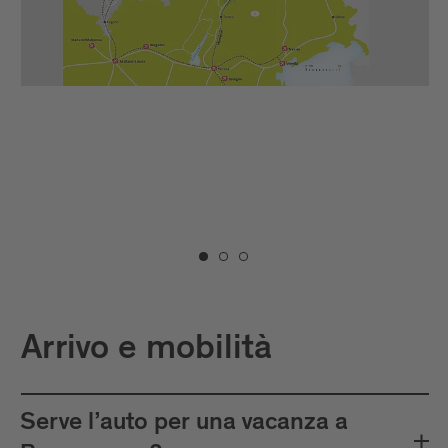
norme applicabili in materia di
esportazione
, nonché utili consigli di
viaggio.
È sorprendente quante emissioni di CO2 ​
con impatto sul clima vengono causate
dai nostri spostamenti. Registra la
tua impronta e compensa le tue
emissioni. Il calcolo dell'impronta
Mobilità in loco
ecologica richiede solo qualche minuto:
MyClimate
Arrivo e mobilità
Serve l’auto per una vacanza a