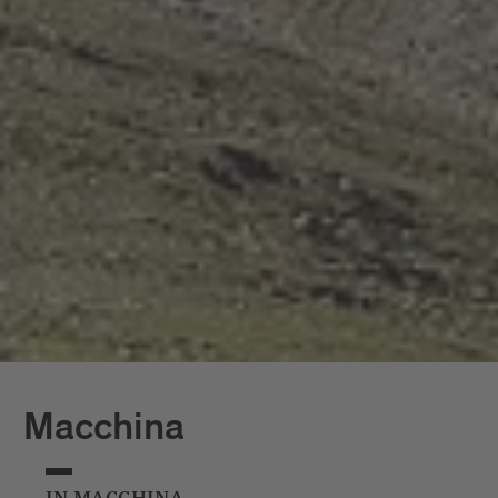
sosta di massimo 15 minuti in Viale
Ratisbona per far salire e scendere i
passeggeri. Per il resto della giornata, il
pullman può parcheggiare nel parcheggio
3 sulla Via Canetto (Campo sportivo sud,
accanto alla Discoteca Max, è richiesto un
biglietto giornaliero di 25,00 €.).
Macchina