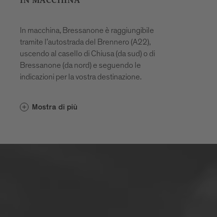
IN MACCHINA
In macchina, Bressanone è raggiungibile
tramite l’autostrada del Brennero (A22),
uscendo al casello di Chiusa (da sud) o di
Bressanone (da nord) e seguendo le
indicazioni per la vostra destinazione.
La città offre diverse possibilità di
Mostra di più
parcheggio, gratuite, con disco orario o a
pagamento.
Per una buona pianificazione del vostro
viaggio, vi consigliamo di informarvi
tempestivamente sulla
situazione del
traffico in Alto Adige
e sui parcheggi
disponibili in loco.
È sorprendente quante emissioni di CO2 ​