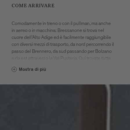
COME ARRIVARE
Comodamente in treno o con il pullman, ma anche
in aereo o in macchina: Bressanone si trova nel
cuore dell’Alto Adige ed è facilmente raggiungibile
con diversi mezzi di trasporto, da nord percorrendo il
passo del Brennero, da sud passando per Bolzano
e da est attraverso la Val Pusteria. Qui trovate tutte
le informazioni su come raggiungere Bressanone.
Mostra di più
Nel corso del prossimo anno, una serie di misure
edilizie potrà interessare sia il trasporto pubblico
locale che quello privato.
Tutte le informazioni più recenti sono disponibili al
seguente link: 👉
Informazioni sul traffico in Alto
Adige
o sul sito web dell'
ASFINAG