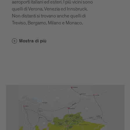
aeroporti italiani ed esteri. I più vicini sono
quelli di Verona, Venezia ed Innsbruck.
Non distanti si trovano anche quelli di
Treviso, Bergamo, Milano e Monaco.
L'aeroporto altoatesino si trova alle porte
Mostra di più
di Bolzano, a sud del capoluogo. Sky Alps
offre voli di linea da e per Bruxelles,
Copenhagen, Rotterdam, Düsseldorf,
Amburgo, Berlino e Londra.
Molte merci devono essere dichiarate in
dogana all'ingresso o non possono
essere importate o esportate dall'Italia.
Informatevi in anticipo su quali merci sono
ammesse per evitare spiacevoli sorprese.
Sul sito web dell'
Agenzia delle Dogane e
dei Monopoli
(ITA/ENG) sono disponibili
tutte le informazioni essenziali sulle