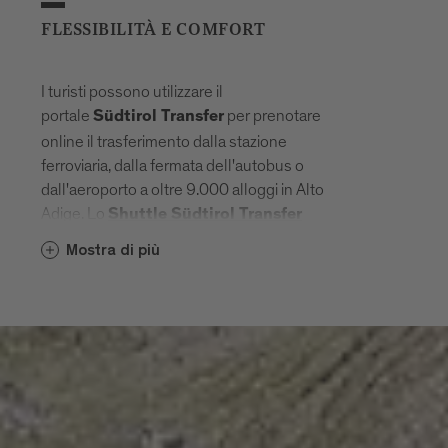
FLESSIBILITÀ E COMFORT
I turisti possono utilizzare il
portale
per prenotare
Südtirol Transfer
online il trasferimento dalla stazione
ferroviaria, dalla fermata dell'autobus o
dall'aeroporto a oltre 9.000 alloggi in Alto
Adige. Lo
Shuttle Südtirol Transfer
accompagna con il massimo comfort
Mostra di più
direttamante alla destinazione finale.
Le navette individuali possono essere
prenotate online tramite
Book Your
almeno 48 ore prima del viaggio
Shuttle
programmato, dai trasferimenti
aeroportuali alle gite di un giorno.
Il
può effettuare una breve
pullman