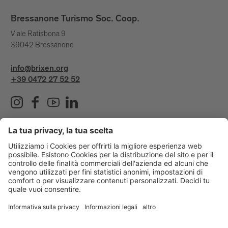
Bressanone Turismo Soc. Coop.
Viale Ratisbona 9
39042 Bressanone
info@brixen.org
+39 0472 27 52 52
Info & Service
Bressanone Turismo viene sostenuto da: