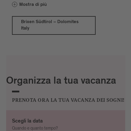
. Insieme a Rio Pusteria,
Dolomites Italy
Mostra di più
Chiusa e Naz-Sciaves nasce uno spazio
ricco di esperienze tra città e montagna,
cultura e natura, freschezza alpina e
Brixen Südtirol – Dolomites
Italy
leggerezza mediterranea. Le singole aree
vacanze mantengono il proprio carattere
e, allo stesso tempo, crescono insieme
dando vita a un’unica destinazione
turistica. Chi desidera scoprire di più trova
sul nuovo sito web ispirazioni, esperienze
e informazioni sull’intera destinazione.
Organizza la tua vacanza
PRENOTA ORA LA TUA VACANZA DEI SOGNI!
Scegli la data
Quando e quanto tempo?