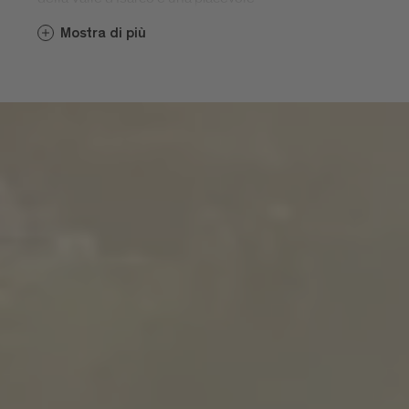
atmosfera paesana. 200 giornate di sole
Mostra di più
all’anno trasformano in un’esperienza
unica e indimenticabile la vacanza in
montagna, nel paesaggio amorevolmente
curato dai contadini, lungo suggestivi
sentieri escursionistici oppure
comodamente seduti davanti a un
chiesetta.
S. Andrea e le frazioni di Meluno,
Cleran, Cornale, Villa e San Leonardo
Con le località di Sant'Andrea Paese,
Meluno, Cleran, Cornale, Villa e San
Leonardo, l'abitato di Sant'Andrea si trova
circa a metà altezza della Plose, a 970
metri di altitudine. Da Sant'Andrea parte la
cabinovia della Plose che vi porta a quota
2500 metri. La parrocchia di Sant'Andrea