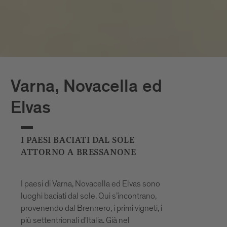
è documentata dal 1174. Sant'Andrea è
anche il punto di partenza della strada di
montagna che conduce sul Passo delle
Erbe, per cui vi sostano volentieri ciclisti e
motociclisti.
Eores, Plancios e Valcroce
Varna, Novacella ed
Eores (1500m), Plancios (1700m) e
Valcroce (2000m) sono tipici paesini di
Elvas
montagna vicinissimi alle vette.
Troneggiano ad alta quota, là dove le
I PAESI BACIATI DAL SOLE
vedute sono più spettacolari, sulle cime
ATTORNO A BRESSANONE
circostanti, ma anche su avventure in
montagna: ogni giorno, una sfida
doppiamente emozionante.
I paesi di Varna, Novacella ed Elvas sono
luoghi baciati dal sole. Qui s’incontrano,
provenendo dal Brennero, i primi vigneti, i
più settentrionali d'Italia. Già nel