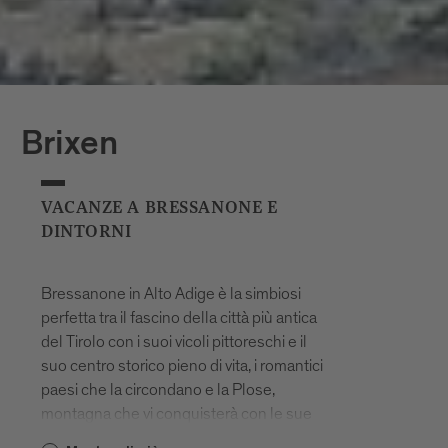
Brixen
VACANZE A BRESSANONE E
DINTORNI
Bressanone in Alto Adige è la simbiosi
perfetta tra il fascino della città più antica
del Tirolo con i suoi vicoli pittoreschi e il
suo centro storico pieno di vita, i romantici
paesi che la circondano e la Plose,
montagna che vi conquisterà con le sue
proposte per il tempo libero. Bressanone