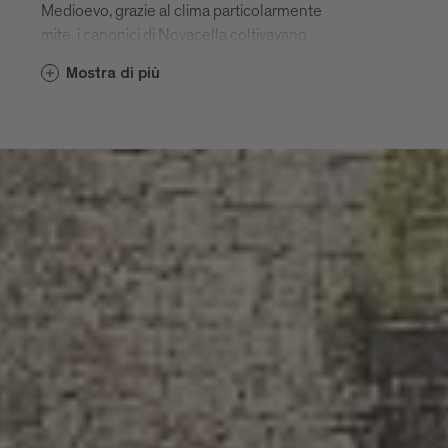
Medioevo, grazie al clima particolarmente
mite, i canonici di Novacella coltivavano
magnifici giardini che vantavano alberi e
Mostra di più
fiori d’ogni tipo. Oggi, i paesi sono punto
d’incontro per buongustai e amanti
dell’arte e della storia. Il Lago di Varna e i
sentieri escursionistici di Elvas sono un
doppio piacere per chi ama la natura:
simili, ma non uguali.
Varna, Scaleres e Spelonca
Varna è situata a nordovest di
Bressanone. Le montagne proteggono il
paese dai freddi venti del nord, a tutto
vantaggio dei vigneti. Già nel Medioevo i
suoi albergatori e artigiani vivevano del
vivace traffico lungo l'antica strada del
Brennero, la maggiore asse nord-sud.
Ancora oggi, molte sontuose residenze di