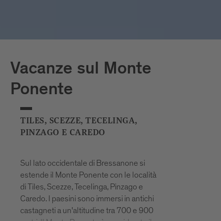
prima volta nel 955. Oggi Albes, un
seducente villaggio con graziosi vicoli,
circondato da splendidi meleti, è
considerato un gioiello tra le mete
turistiche.
Vacanze sul Monte
Ponente
TILES, SCEZZE, TECELINGA,
PINZAGO E CAREDO
Sul lato occidentale di Bressanone si
estende il Monte Ponente con le località
di Tiles, Scezze, Tecelinga, Pinzago e
Caredo. I paesini sono immersi in antichi
castagneti a un'altitudine tra 700 e 900