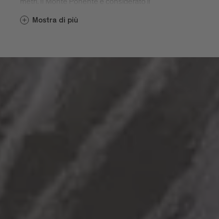
metri. Il Monte Ponente è considerato il
"fianco verde" di Bressanone ed è
Mostra di più
raggiungibile sia in automobile che con
un'escursione di mezza giornata lungo il
"Sentiero delle Castagne".