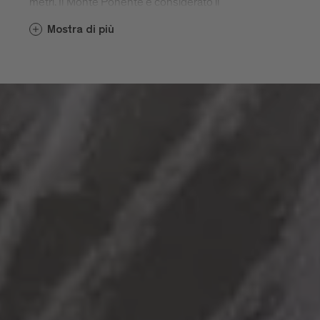
metri. Il Monte Ponente è considerato il
"fianco verde" di Bressanone ed è
Mostra di più
raggiungibile sia in automobile che con
un'escursione di mezza giornata lungo il
"Sentiero delle Castagne".