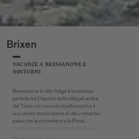
Brixen
VACANZE A BRESSANONE E
DINTORNI
Bressanone in Alto Adige è la simbiosi
perfetta tra il fascino della città più antica
del Tirolo con i suoi vicoli pittoreschi e il
suo centro storico pieno di vita, i romantici
paesi che la circondano e la Plose,
montagna che vi conquisterà con le sue
proposte per il tempo libero. Bressanone