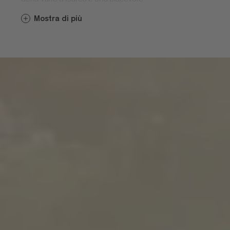
atmosfera paesana. 200 giornate di sole
Mostra di più
all’anno trasformano in un’esperienza
unica e indimenticabile la vacanza in
montagna, nel paesaggio amorevolmente
curato dai contadini, lungo suggestivi
sentieri escursionistici oppure
comodamente seduti davanti a un
chiesetta.
S. Andrea e le frazioni di Meluno,
Cleran, Cornale, Villa e San Leonardo
Con le località di Sant'Andrea Paese,
Meluno, Cleran, Cornale, Villa e San
Leonardo, l'abitato di Sant'Andrea si trova
circa a metà altezza della Plose, a 970
metri di altitudine. Da Sant'Andrea parte la
cabinovia della Plose che vi porta a quota
2500 metri. La parrocchia di Sant'Andrea