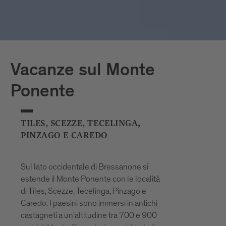
prima volta nel 955. Oggi Albes, un
seducente villaggio con graziosi vicoli,
circondato da splendidi meleti, è
considerato un gioiello tra le mete
turistiche.
Vacanze sul Monte
Ponente
TILES, SCEZZE, TECELINGA,
PINZAGO E CAREDO
Sul lato occidentale di Bressanone si
estende il Monte Ponente con le località
di Tiles, Scezze, Tecelinga, Pinzago e
Caredo. I paesini sono immersi in antichi
castagneti a un'altitudine tra 700 e 900