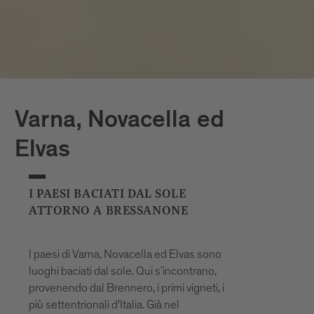
è documentata dal 1174. Sant'Andrea è
anche il punto di partenza della strada di
montagna che conduce sul Passo delle
Erbe, per cui vi sostano volentieri ciclisti e
motociclisti.
Eores, Plancios e Valcroce
Varna, Novacella ed
Eores (1500m), Plancios (1700m) e
Valcroce (2000m) sono tipici paesini di
Elvas
montagna vicinissimi alle vette.
Troneggiano ad alta quota, là dove le
I PAESI BACIATI DAL SOLE
vedute sono più spettacolari, sulle cime
ATTORNO A BRESSANONE
circostanti, ma anche su avventure in
montagna: ogni giorno, una sfida
doppiamente emozionante.
I paesi di Varna, Novacella ed Elvas sono
luoghi baciati dal sole. Qui s’incontrano,
provenendo dal Brennero, i primi vigneti, i
più settentrionali d'Italia. Già nel