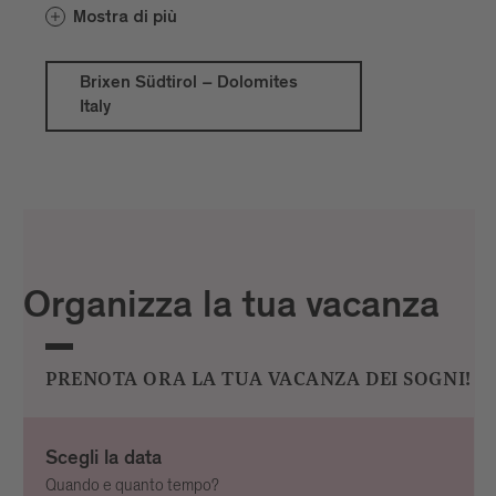
. Insieme a Rio Pusteria,
Dolomites Italy
Mostra di più
Chiusa e Naz-Sciaves nasce uno spazio
ricco di esperienze tra città e montagna,
cultura e natura, freschezza alpina e
Brixen Südtirol – Dolomites
Italy
leggerezza mediterranea. Le singole aree
vacanze mantengono il proprio carattere
e, allo stesso tempo, crescono insieme
dando vita a un’unica destinazione
turistica. Chi desidera scoprire di più trova
sul nuovo sito web ispirazioni, esperienze
e informazioni sull’intera destinazione.
Organizza la tua vacanza
PRENOTA ORA LA TUA VACANZA DEI SOGNI!
Scegli la data
Quando e quanto tempo?