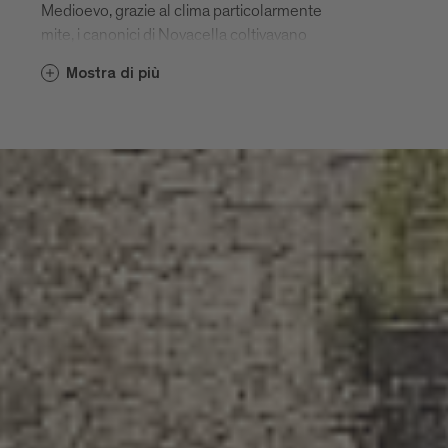
Medioevo, grazie al clima particolarmente
mite, i canonici di Novacella coltivavano
magnifici giardini che vantavano alberi e
Mostra di più
fiori d’ogni tipo. Oggi, i paesi sono punto
d’incontro per buongustai e amanti
dell’arte e della storia. Il Lago di Varna e i
sentieri escursionistici di Elvas sono un
doppio piacere per chi ama la natura:
simili, ma non uguali.
Varna, Scaleres e Spelonca
Varna è situata a nordovest di
Bressanone. Le montagne proteggono il
paese dai freddi venti del nord, a tutto
vantaggio dei vigneti. Già nel Medioevo i
suoi albergatori e artigiani vivevano del
vivace traffico lungo l'antica strada del
Brennero, la maggiore asse nord-sud.
Ancora oggi, molte sontuose residenze di