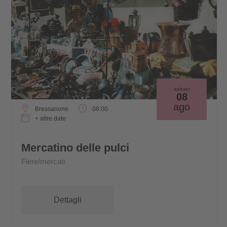
sabato
08
ago
Bressanone
08:00
+ altre date
Mercatino delle pulci
Fiere/mercati
Dettagli