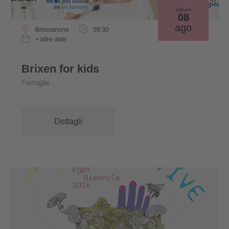
sabato
08
ago
Bressanone
09:30
+ altre date
Brixen for kids
Famiglie
Dettagli