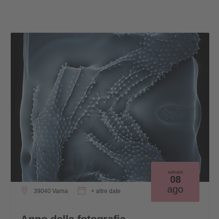
sabato
08
ago
39040 Varna
+ altre date