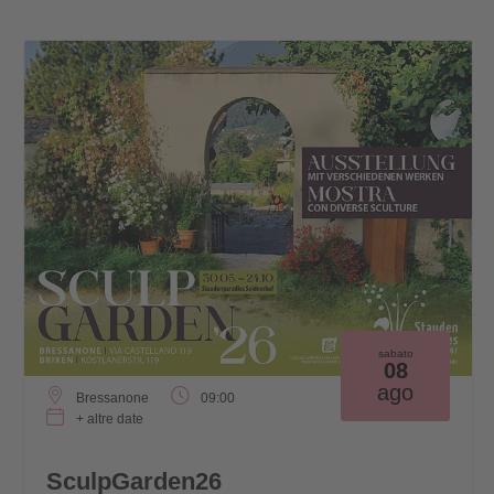
sabato
08
ago
Bressanone
09:00
+ altre date
SculpGarden26