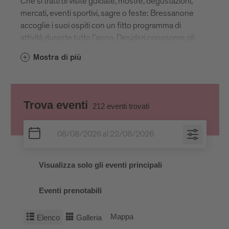
Che si tratti di visite guidate, mostre, degustazioni,
mercati, eventi sportivi, sagre o feste: Bressanone
accoglie i suoi ospiti con un fitto programma di
attività durante tutto l’anno. Desideri conoscere gli
eventi in Alto Adige per oggi, domani o per una data
Mostra di più
specifica? Il nostro calendario ti offre una
panoramica sui prossimi eventi a Bressanone.
Sfoglia il calendario qui sotto o scopri le
manifestazioni da non perdere.
Trova eventi
212
eventi trovati
Visualizza solo gli eventi principali
Eventi prenotabili
Mappa
Elenco
Galleria