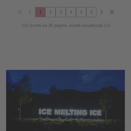
1
2
3
4
5
6
212 eventi su 36 pagine, eventi visualizzati 1-6