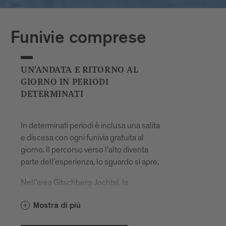
convalidata prima di ogni viaggio con i
mezzi pubblici.
Funivie comprese
Pianifica i tuoi viaggi su:
UN'ANDATA E RITORNO AL
GIORNO IN PERIODI
DETERMINATI
In determinati periodi è inclusa una salita
e discesa con ogni funivia gratuita al
giorno. Il percorso verso l’alto diventa
parte dell’esperienza, lo sguardo si apre.
Nell’area Gitschberg Jochtal, la
e la
Gitschberg-Nesselbahn
Mostra di più
consentono dal
Jochtalbahn
14.05. al
e dal
10.07.2026
06.09. al 07.11.2026