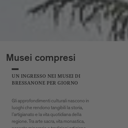
a sabato, esclusi domeniche e giorni
festivi e il periodo natalizio (24/12 -
6/1)
*Gli orari di apertura delle piscine
all’aperto possono subire variazioni a
breve termine a causa delle condizioni
meteorologiche.
Musei compresi
UN INGRESSO NEI MUSEI DI
BRESSANONE PER GIORNO
Gli approfondimenti culturali nascono in
luoghi che rendono tangibili la storia,
l’artigianato e la vita quotidiana della
regione. Tra arte sacra, vita monastica,