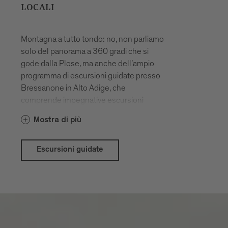
LOCALI
Montagna a tutto tondo: no, non parliamo
solo del panorama a 360 gradi che si
gode dalla Plose, ma anche dell’ampio
programma di escursioni guidate presso
Bressanone in Alto Adige, che
comprende impegnative escursioni
guidate nelle Dolomiti, agevoli
Mostra di più
passeggiate con degustazione e visite a
luoghi carichi di mistero ed energia.
Escursioni guidate
Il Brixen Südtirol Guest Pass offre
vantaggi in termini di prezzo per le nostre
escursioni guidate.