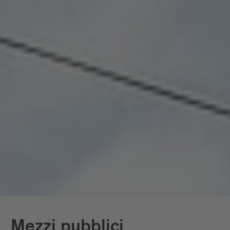
perspettive. E nel mezzo: l’intera rete di trasporto
pubblico dell’Alto Adige. Autobus, treni, percorsi –
tutto collegato, tutto incluso. La mobilità non diventa
un tema, ma una semplice normalità.
In Alto Adige è disponibile anche l’
Alto Adige Guest
Pass Mobilcard
, che comprende esclusivamente
l’utilizzo dei mezzi di trasporto pubblico.
Più in basso trovi tutti i servizi nel dettaglio.
Mezzi pubblici