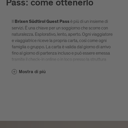
Pass: come ottenerlo
Il
è più di un insieme di
Brixen Südtirol Guest Pass
servizi. È una chiave per un soggiorno che scorre con
naturalezza. Esplorativo, lento, aperto. Ogni viaggiatore
e viaggiatrice riceve la propria carta, così come ogni
famiglia o gruppo. La carta è valida dal giorno di arrivo
fino al giorno di partenza incluso e può essere emessa
tramite il check-in online o in loco presso la struttura
ricettiva e inviata via e-mail. Disponibile esclusivamente
Mostra di più
nelle strutture partner
–
Brixen Südtirol Guest Pass
pensato per chi non vuole semplicemente visitare
Bressanone, ma viverla.
Scopri tutte le strutture ricettive di Bressanone.