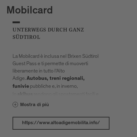
Mobilcard
UNTERWEGS DURCH GANZ
SÜDTIROL
La Mobilcard è inclusa nel Brixen Südtirol
Guest Pass e ti permette di muoverti
liberamente in tutto l'Alto
Adige.
Autobus, treni regionali,
pubbliche e, in inverno,
funivie
lo
rendono gli spostamenti facili e
skibus
spontanei. Il raggio d'azione si allarga, la
Mostra di più
pianificazione passa in secondo piano.
Attrazioni, paesaggi e altitudini si
https://www.altoadigemobilita.info/
avvicinano, collegati da una rete che ti
trasporta senza fermarti. Sono inclusi i