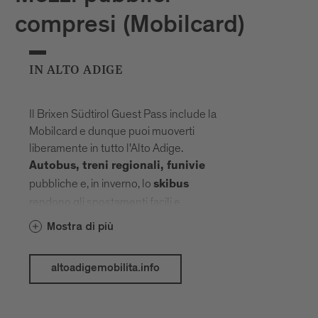
compresi (Mobilcard)
IN ALTO ADIGE
Il Brixen Südtirol Guest Pass include la
Mobilcard e dunque puoi muoverti
liberamente in tutto l'Alto Adige.
Autobus, treni regionali, funivie
pubbliche e, in inverno, lo
skibus
rendono gli spostamenti facili e
spontanei. Il raggio d'azione si allarga, la
Mostra di più
pianificazione passa in secondo piano.
Attrazioni, paesaggi e altitudini si
altoadigemobilita.info
avvicinano, collegati da una rete che ti
trasporta senza fermarti. Sono inclusi i
seguenti mezzi di trasporto pubblico e