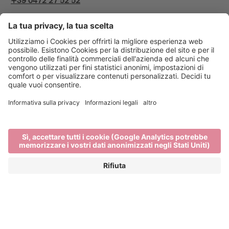
+39 0472 27 52 52
Info & Service
Bressanone Turismo viene sostenuto da: