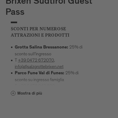
Brixen Südtirol Guest
Pass
SCONTI PER NUMEROSE
ATTRAZIONI E PRODOTTI
25% di
Grotta Salina Bressanone:
sconto sull'ingresso
T
+39 0472 672070
,
info(at)salzgrottebrixen.net
25% di
Parco Fune Val di Funes:
sconto su ingresso famiglia
T
+39 0472 240 602
,
info(at)hochseilgarten-villnoess.it
Mostra di più
: 25% di
Museo mineralogico Teis
sconto su tutti i prezzi d‘ingresso
T
+39
0472 844522
;