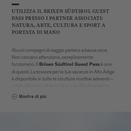
UTILIZZA IL BRIXEN SÜDTIROL GUEST
PASS PRESSO I PARTNER ASSOCIATI:
NATURA, ARTE, CULTURA E SPORT A
PORTATA DI MANO
Alcuni compagni di viaggio parlano a bassa voce.
Non cercano attenzione, semplicemente
funzionano. Il
è uno
Brixen Südtirol Guest Pass
di questi. La tessera per le tue vacanze in Alto Adige
è disponibile in tutte le strutture ricettive aderenti –
valida dal giorno di arrivo fino a quello di partenza.
Nessun extra, nessuna complicazione. Solo una
Mostra di più
sensazione di libertà che nasce in modo naturale.
Con la carta, Bressanone si apre passo dopo passo.
Musei che raccontano storie. Piscine dove le
giornate diventano più leggere. Funivie per nuove