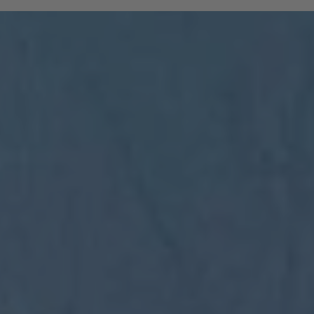
funivie altoatesine:
Tutti i treni regionali in Alto Adige fino a
Trento (dal Brennero a Trento, da Malles
a Vischia)
Tutti gli autobus locali, compresi i servizi
skibus durante la stagione invernale
Funivie: Bolzano-Renon, Bolzano-
Colera, Vilpian-Meltina, Burgstall-
Verano
Ferrovie storiche: tram Renon e
funicolare della Mendola
L'Almbus linea 415 per l'Alpe di
Rodengo-Luson
è inoltre possibile utilizzare anche
l'autopostale svizzero (PostAuto
Schweiz) sulla tratta tra Malles e
Müstair.
Importante: la tessera deve essere