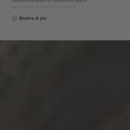
passato minerario e tradizioni artigiane
ancora vive, si apre un’immagine
complessa e sfaccettata del territorio.
Mostra di più
Questi musei e luoghi invitano alla
scoperta culturale:
Museo della Farmacia di Bressanone
Museo Diocesano dell’Hofburg di
Bressanone
Abbazia di Novacella
Miniera di Villandro
Museo Civico di Chiusa
Lodenwelt
Capriz
Torre Bianca