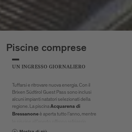
Piscine comprese
UN INGRESSO GIORNALIERO
Tuffarsi e ritrovare nuova energia. Con il
Brixen Südtirol Guest Pass sono inclusi
alcuni impianti natatori selezionati della
regione. La piscina
Acquarena di
è aperta tutto l’anno, mentre
Bressanone
le piscine all’aperto offrono refrigerio
durante i mesi estivi. Ne fanno parte:
Mostra di più