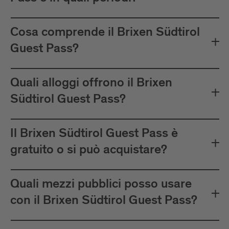
Importante: la tessera deve essere
convalidata prima di ogni viaggio con i
Cosa comprende il Brixen Südtirol
mezzi pubblici.
Guest Pass?
Pianifica i tuoi viaggi su:
Quali alloggi offrono il Brixen
Südtirol Guest Pass?
Il Brixen Südtirol Guest Pass è
gratuito o si può acquistare?
Quali mezzi pubblici posso usare
con il Brixen Südtirol Guest Pass?