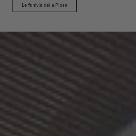
un accesso agevole a sentieri panoramici,
Le funivie della Plose
parchi per famiglie e ampi punti di
osservazione.
Sul monte di casa di Bressanone, la
, la
cabinovia Plose
cabinovia
e la
Pfannspitz
seggiovia Palmschoß
fanno parte dei servizi inclusi tra il
23.05.
e dal
e il 10.07.2026
06.09. al
.
01.11.2026
in estate sui
biglietti
25% di sconto
plurigiornalieri
al di fuori della stagione
inclusa