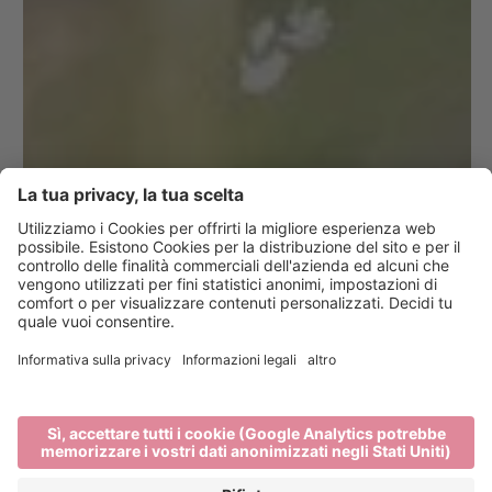
10 suggerimenti
per una vacanza
responsabile a
Bressanone