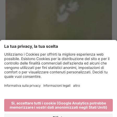
10 suggerimenti
per una vacanza
responsabile a
Bressanone