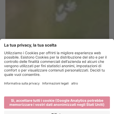
10 suggerimenti
per una vacanza
responsabile a
Bressanone