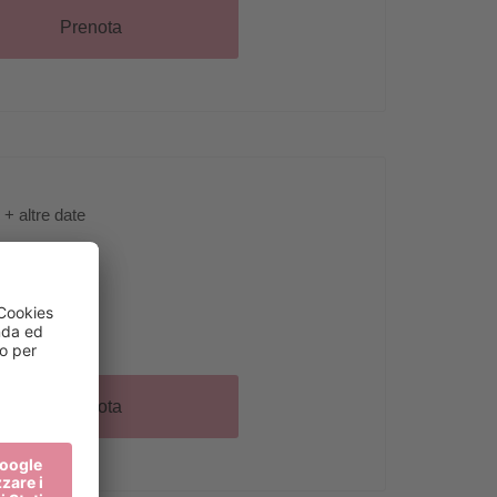
Prenota
+ altre date
 Caredo
Prenota