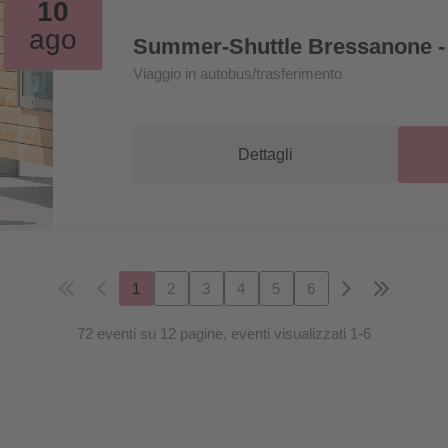
10
ago
Summer-Shuttle Bressanone -
Viaggio in autobus/trasferimento
Dettagli
1
2
3
4
5
6
72 eventi su 12 pagine, eventi visualizzati 1-6