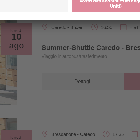
Caredo - Brixen
16:50
+ alt
lunedì
10
ago
Summer-Shuttle Caredo - Bre
Viaggio in autobus/trasferimento
Dettagli
Bressanone - Caredo
17:35
lunedì