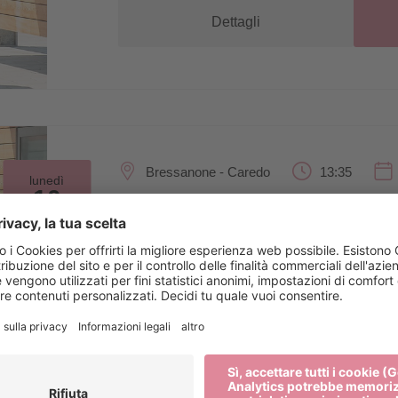
Dettagli
Bressanone - Caredo
13:35
lunedì
10
ago
Summer-Shuttle Bressanone -
Viaggio in autobus/trasferimento
Dettagli