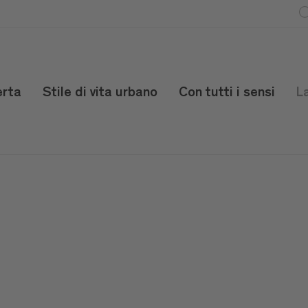
erta
Stile di vita urbano
Con tutti i sensi
L