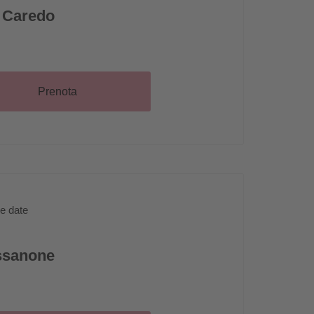
 Caredo
Prenota
re date
ssanone