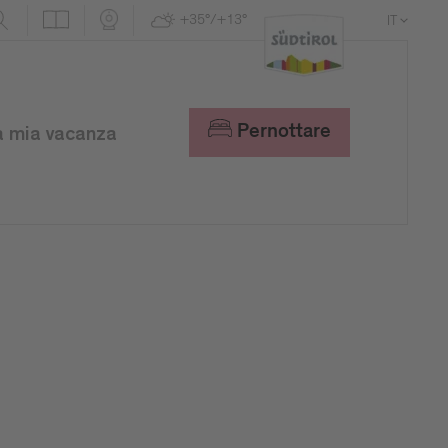
+35°/+13°
IT
DE
EN
Pernottare
a mia vacanza