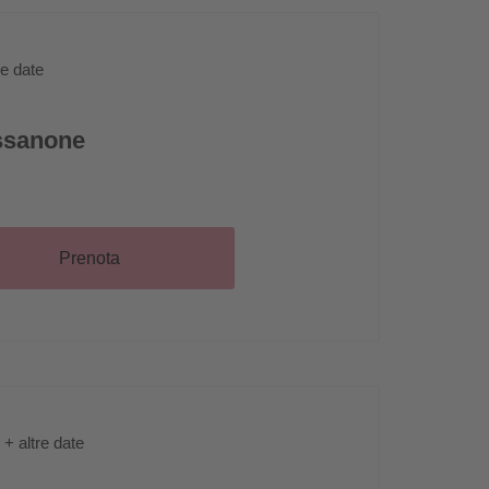
re date
ssanone
Prenota
+ altre date