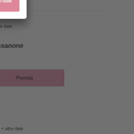
re date
ssanone
Prenota
+ altre date