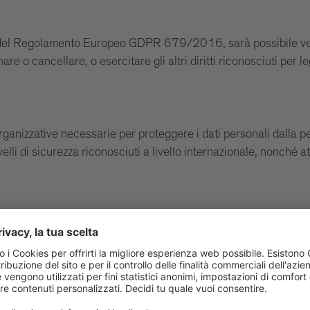
i del Regolamento Europeo GDPR 679/2016, sarà possibile verif
e o cancellare, o esercitare gli altri diritti riconosciuti per le
rganizzative necessarie per proteggere i dati personali dalla p
ivelli di sicurezza riconosciuti a livello internazionale, nonché
atto illecito
ul computer del visitatore determinati siti internet. Per il sito
w