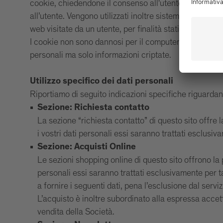
cookie, chiedendone il consenso all'utente ove la legg
all’utente. Vengono utilizzati inoltre sistemi per racco
web visitate da un utente, per finalità statistiche o di 
I cookie non sono dannosi per il computer, tablet o sm
personali ma solo informazioni criptate.
Utilizzo specifico dei dati personali
Riportiamo di seguito indicazioni specifiche riguardanti
Sezione: Richiesta contatto
La sezione “richiesta contatto” di questo sito offre la
i vostri dati personali essi saranno trattati esclus
Sezione: Acquisti Online
Le sezioni shopping online di questo sito offrono la p
personali essi saranno trattati esclusivamente per t
a fornire i seguenti dati, pena l’esclusione dal serviz
L’acquisto è inoltre subordinato alla espressa accet
vendita della Società.