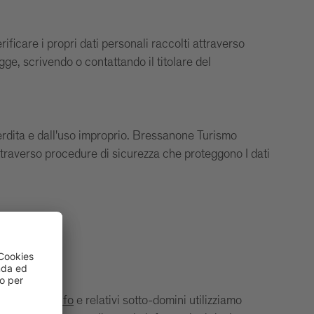
icare i propri dati personali raccolti attraverso
gge, scrivendo o contattando il titolare del
erdita e dall'uso improprio. Bressanone Turismo
 attraverso procedure di sicurezza che proteggono I dati
ww.brixen.info
e relativi sotto-domini utilizziamo