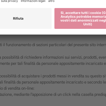
e o i regolamenti applicabili lo prevedano, per agevolare la nav
gliere informazioni sugli utenti, quali ad esempio indirizzo IP, t
sicurezza.
artphone del visitatore. Nei cookie generati dal sito
www.brixe
 il funzionamento di sezioni particolari del presente sito inter
 possibilità di richiedere informazioni sui servizi, prodotti, eve
ivamente per tali finalità da personale appositamente incaricato
ossibilità di acquistare i prodotti messi in vendita su questo sit
ali finalità da personale appositamente incaricato e secondo le 
io di vendita on-line:
tazione, mediante l’apposizione di un click nella casella predis