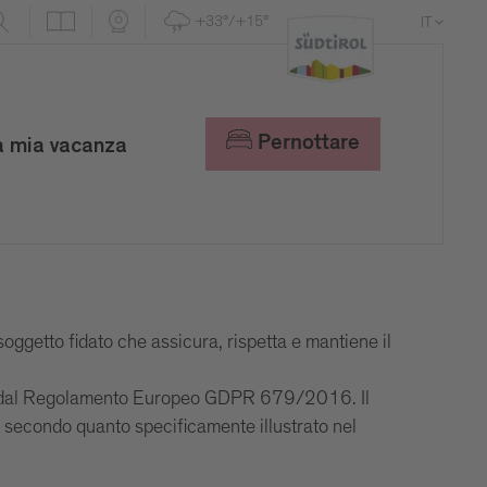
+33°/+15°
IT
DE
EN
Pernottare
a mia vacanza
soggetto fidato che assicura, rispetta e mantiene il
inito dal Regolamento Europeo GDPR 679/2016. Il
 e secondo quanto specificamente illustrato nel