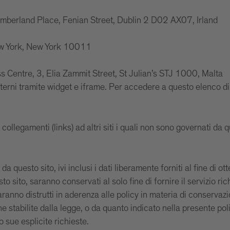
umberland Place, Fenian Street, Dublin 2 D02 AX07, Irland
New York, New York 10011
ess Centre, 3, Elia Zammit Street, St Julian’s STJ 1000, Malta
sterni tramite widget e iframe. Per accedere a questo elenco di 
ollegamenti (links) ad altri siti i quali non sono governati da q
da questo sito, ivi inclusi i dati liberamente forniti al fine di ot
o sito, saranno conservati al solo fine di fornire il servizio ri
 saranno distrutti in aderenza alle policy in materia di conserv
e stabilite dalla legge, o da quanto indicato nella presente polic
o sue esplicite richieste.