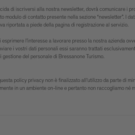
ida di iscriversi alla nostra newsletter, dovrà comunicare i prop
to modulo di contatto presente nella sezione “newsletter”. I dati 
 riportata a piede della pagina di registrazione al servizio.
 di esprimere l’interesse a lavorare presso la nostra azienda ov
nviare i vostri dati personali essi saranno trattati esclusivamen
di gestione del personale di Bressanone Turismo.
questa policy privacy non è finalizzato all’utilizzo da parte di 
almente in un ambiente on-line e pertanto non raccogliamo né m