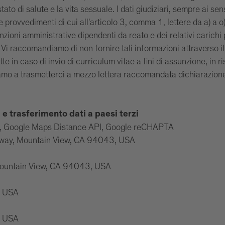
 stato di salute e la vita sessuale. I dati giudiziari, sempre ai
 provvedimenti di cui all'articolo 3, comma 1, lettere da a) a 
anzioni amministrative dipendenti da reato e dei relativi carichi 
Vi raccomandiamo di non fornire tali informazioni attraverso il 
e in caso di invio di curriculum vitae a fini di assunzione, in r
itiamo a trasmetterci a mezzo lettera raccomandata dichiarazio
i e trasferimento dati a paesi terzi
s, Google Maps Distance API, Google reCHAPTA
rkway, Mountain View, CA 94043, USA
 Mountain View, CA 94043, USA
a, USA
a, USA