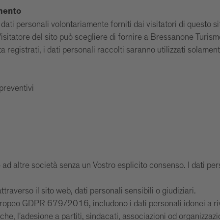
amento
i personali volontariamente forniti dai visitatori di questo sito
isitatore del sito può scegliere di fornire a Bressanone Turismo
a registrati, i dati personali raccolti saranno utilizzati solament
 preventivi
d altre società senza un Vostro esplicito consenso. I dati perso
verso il sito web, dati personali sensibili o giudiziari.
Europeo GDPR 679/2016, includono i dati personali idonei a rive
tiche, l'adesione a partiti, sindacati, associazioni od organizzazio