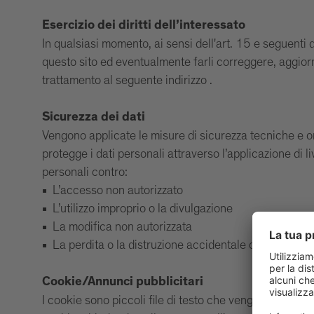
Esercizio dei diritti dell’interessato
In qualsiasi momento, ai sensi dell'art. 15 e seguent
questo sito ed eventualmente farli correggere, aggiornar
trattamento al seguente indirizzo .
Sicurezza dei dati
Vengono applicate le misure di sicurezza tecniche e o
protegge i dati personali attraverso l’applicazione di l
personali contro:
L’accesso non autorizzato
L’utilizzo improprio o la divulgazione
La modifica non autorizzata
La perdita o la distruzione accidentale o causata da 
Cookie/Annunci pubblicitari
I cookie sono piccoli file di testo che vengono salvati s