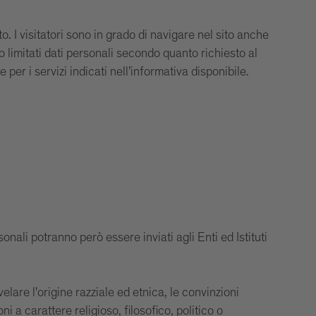
. I visitatori sono in grado di navigare nel sito anche
 limitati dati personali secondo quanto richiesto al
e per i servizi indicati nell’informativa disponibile.
nali potranno però essere inviati agli Enti ed Istituti
lare l'origine razziale ed etnica, le convinzioni
ni a carattere religioso, filosofico, politico o