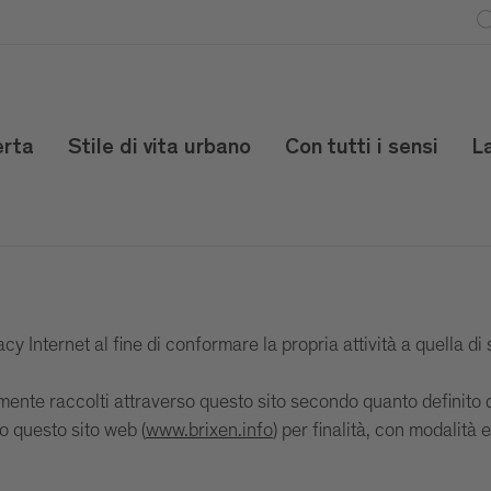
erta
Stile di vita urbano
Con tutti i sensi
L
Internet al fine di conformare la propria attività a quella di 
ntualmente raccolti attraverso questo sito secondo quanto def
so questo sito web (
www.brixen.info
) per finalità, con modalità