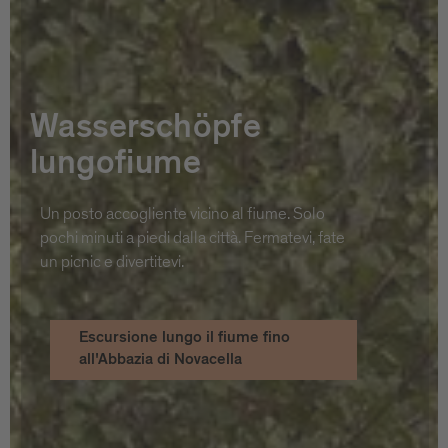
Wasserschöpfe
lungofiume
Un posto accogliente vicino al fiume. Solo
pochi minuti a piedi dalla città. Fermatevi, fate
un picnic e divertitevi.
Escursione lungo il fiume fino
all'Abbazia di Novacella