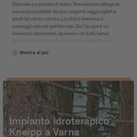
Naturale e a portata di mano: Bressanone attinge la
sua acqua potabile da due sorgenti, raggiungibili a
piedi dal centro storico. La città è immersa in
paesaggi naturali spettacolari. Qui l’acqua è un
elemento dominante, da vivere con tutti i sensi:
lasciandola scorrere tra le mani, ascoltandone il
gorgoglio mentre passa dalla fontana alla bottiglia o
Mostra di più
immergendo i piedi stanchi, dopo una lunga
escursione, nell’acqua cristallina di un ruscello di
montagna. Bressanone e le sue frazioni vantano
ben 48 fonti di acqua potabile. Molte di esse
narrano storie che si perdono nei secoli...
Immergetevi alla scoperta dei luoghi d’acqua di
Bressanone.
Impianto idroterapico
Kneipp a Varna