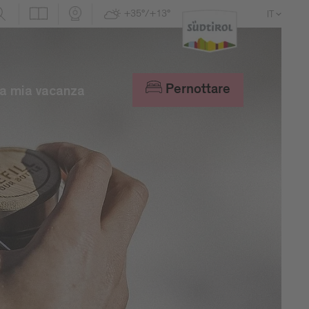
+35°/+13°
IT
DE
EN
Pernottare
a mia vacanza