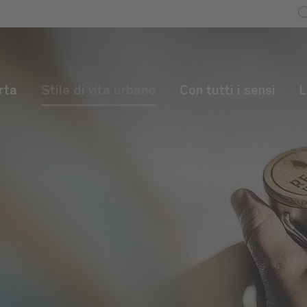
rta
Stile di vita urbano
Con tutti i sensi
L