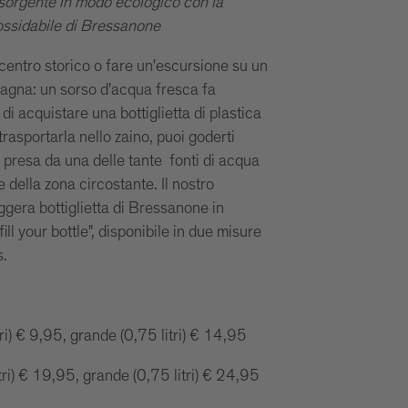
 sorgente in modo ecologico con la
inossidabile di Bressanone
centro storico o fare un'escursione su un
tagna: un sorso d'acqua fresca fa
i acquistare una bottiglietta di plastica
trasportarla nello zaino, puoi goderti
 presa da una delle tante fonti di acqua
 della zona circostante. Il nostro
eggera bottiglietta di Bressanone in
ill your bottle", disponibile in due misure
s.
itri) € 9,95, grande (0,75 litri) € 14,95
tri) € 19,95, grande (0,75 litri) € 24,95