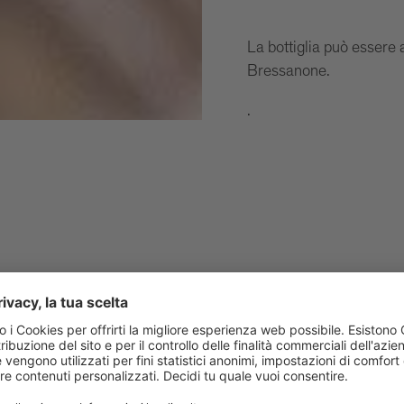
La bottiglia può essere a
Bressanone.
.
potabile