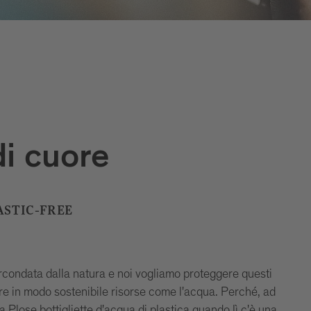
i cuore
ASTIC-FREE
rcondata dalla natura e noi vogliamo proteggere questi
tire in modo sostenibile risorse come l'acqua. Perché, ad
 Plose bottigliette d'acqua di plastica quando lì c'è una